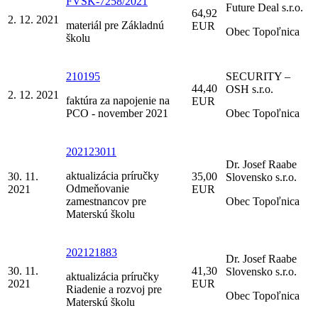
FVSK-7258/2021
Future Deal s.r.o.
64,92
2. 12. 2021
materiál pre Základnú
EUR
Obec Topoľnica
školu
210195
SECURITY –
44,40
OSH s.r.o.
2. 12. 2021
faktúra za napojenie na
EUR
PCO - november 2021
Obec Topoľnica
202123011
Dr. Josef Raabe
aktualizácia príručky
30. 11.
35,00
Slovensko s.r.o.
Odmeňovanie
2021
EUR
zamestnancov pre
Obec Topoľnica
Materskú školu
202121883
Dr. Josef Raabe
30. 11.
41,30
Slovensko s.r.o.
aktualizácia príručky
2021
EUR
Riadenie a rozvoj pre
Obec Topoľnica
Materskú školu