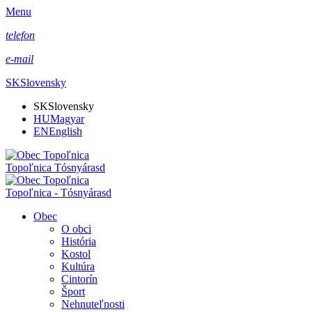
Menu
telefon
e-mail
SK
Slovensky
SK
Slovensky
HU
Magyar
EN
English
Topoľnica Tósnyárasd
Topoľnica - Tósnyárasd
Obec
O obci
História
Kostol
Kultúra
Cintorín
Šport
Nehnuteľnosti