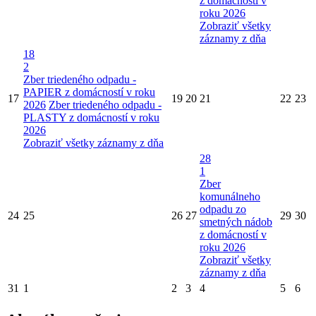
z domácností v
roku 2026
Zobraziť všetky
záznamy z dňa
18
2
Zber triedeného odpadu -
PAPIER z domácností v roku
17
19
20
21
22
23
2026
Zber triedeného odpadu -
PLASTY z domácností v roku
2026
Zobraziť všetky záznamy z dňa
28
1
Zber
komunálneho
odpadu zo
24
25
26
27
29
30
smetných nádob
z domácností v
roku 2026
Zobraziť všetky
záznamy z dňa
31
1
2
3
4
5
6