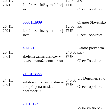
26. 11.
12,00
a.s.
faktúra za služby mobilnej
2021
EUR
siete
Obec Topoľnica
5650113909
Orange Slovensko
26. 11.
12,00
a.s.
faktúra za služby mobilnej
2021
EUR
siete
Obec Topoľnica
492021
Kardio prevencia
25. 11.
240,00
s.r.o.
školenie zamestnancov v
2021
EUR
oblasti manažmentu stresu
Obec Topoľnica
7111013368
Up Déjeuner, s.r.o.
24. 11.
345,00
zálohová faktúra za stravné
2021
EUR
e-kupóny na mesiac
Obec Topoľnica
december 2021
70615127
KOMENSKY, s.