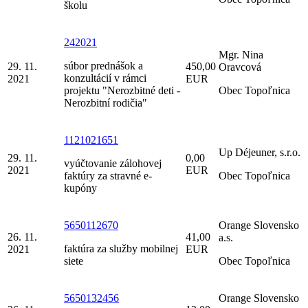
školu
242021
Mgr. Nina
súbor prednášok a
29. 11.
450,00
Oravcová
konzultácií v rámci
2021
EUR
projektu "Nerozbitné deti -
Obec Topoľnica
Nerozbitní rodičia"
1121021651
Up Déjeuner, s.r.o.
29. 11.
0,00
vyúčtovanie zálohovej
2021
EUR
faktúry za stravné e-
Obec Topoľnica
kupóny
5650112670
Orange Slovensko
26. 11.
41,00
a.s.
faktúra za služby mobilnej
2021
EUR
siete
Obec Topoľnica
5650132456
Orange Slovensko