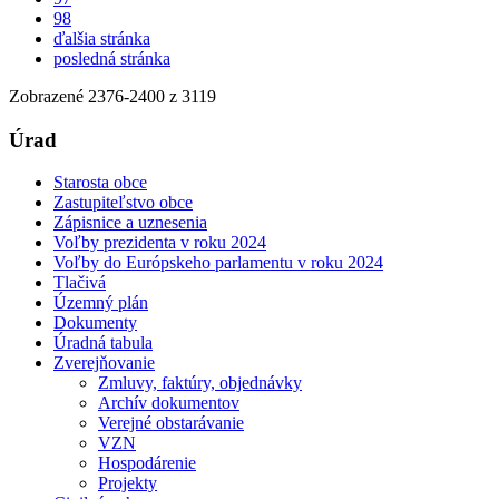
98
ďalšia stránka
posledná stránka
Zobrazené
2376
-
2400
z 3119
Úrad
Starosta obce
Zastupiteľstvo obce
Zápisnice a uznesenia
Voľby prezidenta v roku 2024
Voľby do Európskeho parlamentu v roku 2024
Tlačivá
Územný plán
Dokumenty
Úradná tabula
Zverejňovanie
Zmluvy, faktúry, objednávky
Archív dokumentov
Verejné obstarávanie
VZN
Hospodárenie
Projekty