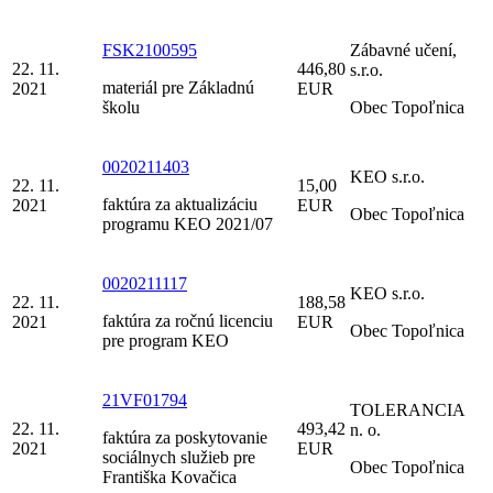
FSK2100595
Zábavné učení,
22. 11.
446,80
s.r.o.
materiál pre Základnú
2021
EUR
školu
Obec Topoľnica
0020211403
KEO s.r.o.
22. 11.
15,00
faktúra za aktualizáciu
2021
EUR
Obec Topoľnica
programu KEO 2021/07
0020211117
KEO s.r.o.
22. 11.
188,58
faktúra za ročnú licenciu
2021
EUR
Obec Topoľnica
pre program KEO
21VF01794
TOLERANCIA
22. 11.
493,42
n. o.
faktúra za poskytovanie
2021
EUR
sociálnych služieb pre
Obec Topoľnica
Františka Kovačica