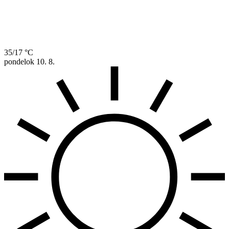
35/17 °C
pondelok
10. 8.