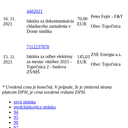
4482021
Peter Fejér - F&T
16. 11.
70,00
faktúra za dekontamináciu
2021
EUR
chladiaceho zariadenia v
Obec Topoľnica
Dome smútku
7112237878
ZSE Energia a.s.
faktúra za odber elektriny
15. 11.
145,03
za mesiac október 2021 -
2021
EUR
Obec Topoľnica
Topoľnica 2 - budova
ZŠ/MŠ
* Uvedená cena je konečná. V prípade, že je zmluvná strana
platcom DPH, je cena uvedená vrátane DPH.
prvá stránka
predchádzajúca stránka
94
95
96
97