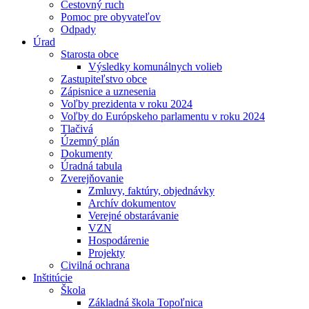
Cestovný ruch
Pomoc pre obyvateľov
Odpady
Úrad
Starosta obce
Výsledky komunálnych volieb
Zastupiteľstvo obce
Zápisnice a uznesenia
Voľby prezidenta v roku 2024
Voľby do Európskeho parlamentu v roku 2024
Tlačivá
Územný plán
Dokumenty
Úradná tabula
Zverejňovanie
Zmluvy, faktúry, objednávky
Archív dokumentov
Verejné obstarávanie
VZN
Hospodárenie
Projekty
Civilná ochrana
Inštitúcie
Škola
Základná škola Topoľnica