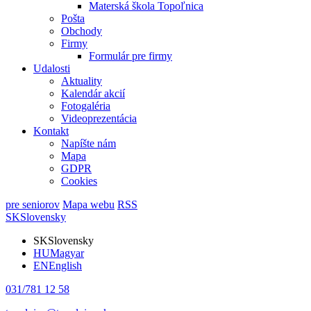
Materská škola Topoľnica
Pošta
Obchody
Firmy
Formulár pre firmy
Udalosti
Aktuality
Kalendár akcií
Fotogaléria
Videoprezentácia
Kontakt
Napíšte nám
Mapa
GDPR
Cookies
pre seniorov
Mapa webu
RSS
SK
Slovensky
SK
Slovensky
HU
Magyar
EN
English
031/781 12 58