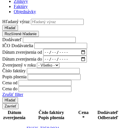
Zmluvy
Faktúry
Objednávky
Hľadaný výraz
Hľadať
Rozšírené hľadanie
Dodávateľ
IČO Dodávatelia
Dátum zverejnenia od
Dátum zverejnenia do
Zverejnený v roku
Číslo faktúry
Popis plnenia
Cena od
Cena do
Zrušiť filter
Zavrieť
Dátum
Číslo faktúry
Cena
Dodávateľ
zverejnenia
Popis plnenia
*
Odberateľ