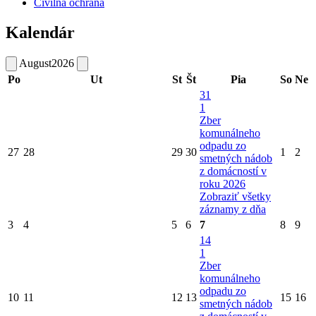
Civilná ochrana
Kalendár
August
2026
Po
Ut
St
Št
Pia
So
Ne
31
1
Zber
komunálneho
odpadu zo
27
28
29
30
1
2
smetných nádob
z domácností v
roku 2026
Zobraziť všetky
záznamy z dňa
3
4
5
6
7
8
9
14
1
Zber
komunálneho
odpadu zo
10
11
12
13
15
16
smetných nádob