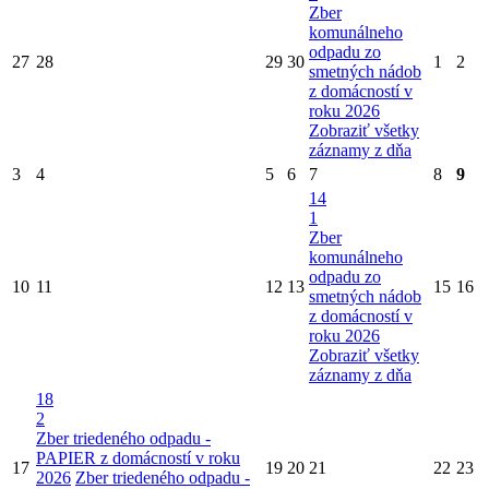
Zber
komunálneho
odpadu zo
27
28
29
30
1
2
smetných nádob
z domácností v
roku 2026
Zobraziť všetky
záznamy z dňa
3
4
5
6
7
8
9
14
1
Zber
komunálneho
odpadu zo
10
11
12
13
15
16
smetných nádob
z domácností v
roku 2026
Zobraziť všetky
záznamy z dňa
18
2
Zber triedeného odpadu -
PAPIER z domácností v roku
17
19
20
21
22
23
2026
Zber triedeného odpadu -