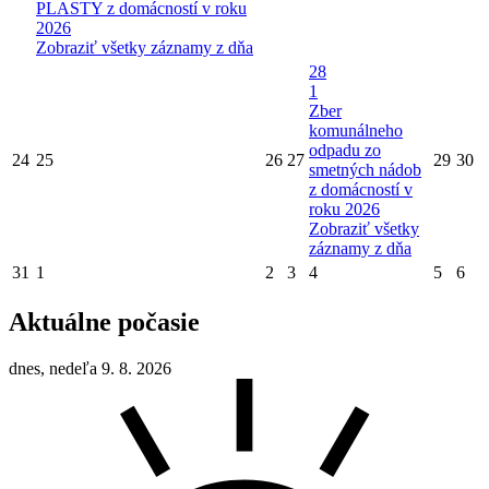
PLASTY z domácností v roku
2026
Zobraziť všetky záznamy z dňa
28
1
Zber
komunálneho
odpadu zo
24
25
26
27
29
30
smetných nádob
z domácností v
roku 2026
Zobraziť všetky
záznamy z dňa
31
1
2
3
4
5
6
Aktuálne počasie
dnes, nedeľa 9. 8. 2026