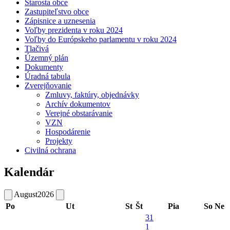
Starosta obce
Zastupiteľstvo obce
Zápisnice a uznesenia
Voľby prezidenta v roku 2024
Voľby do Európskeho parlamentu v roku 2024
Tlačivá
Územný plán
Dokumenty
Úradná tabula
Zverejňovanie
Zmluvy, faktúry, objednávky
Archív dokumentov
Verejné obstarávanie
VZN
Hospodárenie
Projekty
Civilná ochrana
Kalendár
August
2026
Po
Ut
St
Št
Pia
So
Ne
31
1