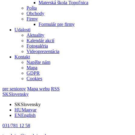
Materská škola Topoľnica
Pošta
Obchody
Firmy
Formulár pre firmy
Udalosti
Aktuality
Kalendár akcií
Fotogaléria
Videoprezentácia
Kontakt
Napíšte nám
Mapa
GDPR
Cookies
pre seniorov
Mapa webu
RSS
SK
Slovensky
SK
Slovensky
HU
Magyar
EN
English
031/781 12 58