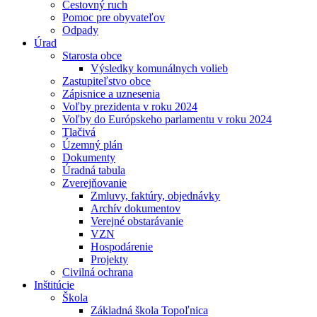
Cestovný ruch
Pomoc pre obyvateľov
Odpady
Úrad
Starosta obce
Výsledky komunálnych volieb
Zastupiteľstvo obce
Zápisnice a uznesenia
Voľby prezidenta v roku 2024
Voľby do Európskeho parlamentu v roku 2024
Tlačivá
Územný plán
Dokumenty
Úradná tabula
Zverejňovanie
Zmluvy, faktúry, objednávky
Archív dokumentov
Verejné obstarávanie
VZN
Hospodárenie
Projekty
Civilná ochrana
Inštitúcie
Škola
Základná škola Topoľnica