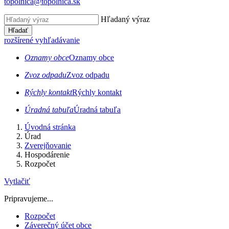
topolnica@topolnica.sk
Hľadaný výraz
Hľadať
rozšírené vyhľadávanie
Oznamy obce
Oznamy obce
Zvoz odpadu
Zvoz odpadu
Rýchly kontakt
Rýchly kontakt
Úradná tabuľa
Úradná tabuľa
Úvodná stránka
Úrad
Zverejňovanie
Hospodárenie
Rozpočet
Vytlačiť
Pripravujeme...
Rozpočet
Záverečný účet obce