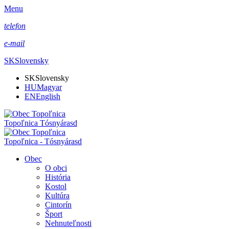
Menu
telefon
e-mail
SK
Slovensky
SK
Slovensky
HU
Magyar
EN
English
Topoľnica Tósnyárasd
Topoľnica - Tósnyárasd
Obec
O obci
História
Kostol
Kultúra
Cintorín
Šport
Nehnuteľnosti