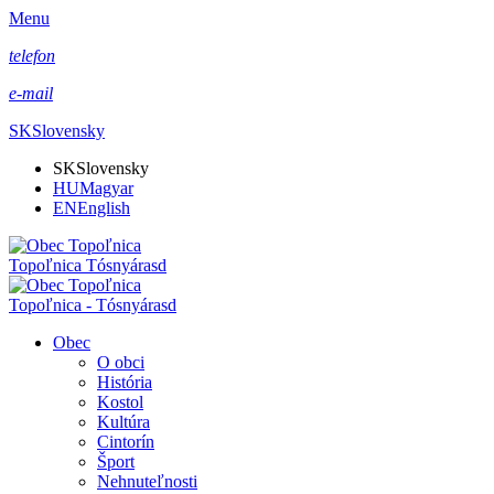
Menu
telefon
e-mail
SK
Slovensky
SK
Slovensky
HU
Magyar
EN
English
Topoľnica Tósnyárasd
Topoľnica - Tósnyárasd
Obec
O obci
História
Kostol
Kultúra
Cintorín
Šport
Nehnuteľnosti