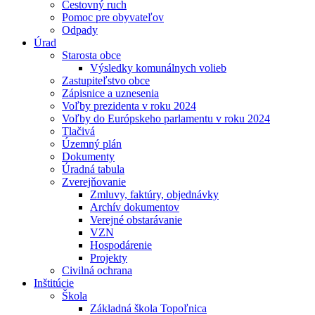
Cestovný ruch
Pomoc pre obyvateľov
Odpady
Úrad
Starosta obce
Výsledky komunálnych volieb
Zastupiteľstvo obce
Zápisnice a uznesenia
Voľby prezidenta v roku 2024
Voľby do Európskeho parlamentu v roku 2024
Tlačivá
Územný plán
Dokumenty
Úradná tabula
Zverejňovanie
Zmluvy, faktúry, objednávky
Archív dokumentov
Verejné obstarávanie
VZN
Hospodárenie
Projekty
Civilná ochrana
Inštitúcie
Škola
Základná škola Topoľnica