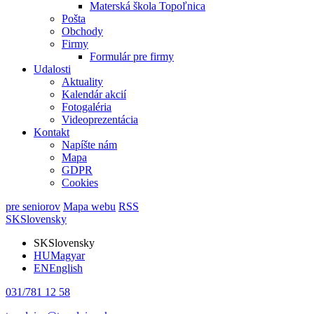
Materská škola Topoľnica
Pošta
Obchody
Firmy
Formulár pre firmy
Udalosti
Aktuality
Kalendár akcií
Fotogaléria
Videoprezentácia
Kontakt
Napíšte nám
Mapa
GDPR
Cookies
pre seniorov
Mapa webu
RSS
SK
Slovensky
SK
Slovensky
HU
Magyar
EN
English
031/781 12 58