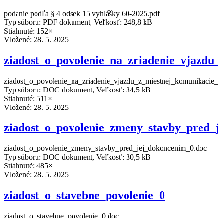
podanie podľa § 4 odsek 15 vyhlášky 60-2025.pdf
Typ súboru: PDF dokument, Veľkosť: 248,8 kB
Stiahnuté: 152×
Vložené:
28. 5. 2025
ziadost_o_povolenie_na_zriadenie_vjazdu
ziadost_o_povolenie_na_zriadenie_vjazdu_z_miestnej_komunikacie
Typ súboru: DOC dokument, Veľkosť: 34,5 kB
Stiahnuté: 511×
Vložené:
28. 5. 2025
ziadost_o_povolenie_zmeny_stavby_pred_
ziadost_o_povolenie_zmeny_stavby_pred_jej_dokoncenim_0.doc
Typ súboru: DOC dokument, Veľkosť: 30,5 kB
Stiahnuté: 485×
Vložené:
28. 5. 2025
ziadost_o_stavebne_povolenie_0
ziadost_o_stavebne_povolenie_0.doc