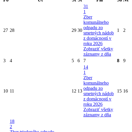
31
1
Zber
komunálneho
odpadu zo
27
28
29
30
1
2
smetných nádob
z domácností v
roku 2026
Zobraziť všetky
záznamy z dňa
3
4
5
6
7
8
9
14
1
Zber
komunálneho
odpadu zo
10
11
12
13
15
16
smetných nádob
z domácností v
roku 2026
Zobraziť všetky
záznamy z dňa
18
2
Zber triedeného odpadu -