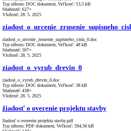
Typ súboru: DOC dokument, Veľkosť: 53,5 kB
Stiahnuté: 627×
Vložené:
28. 5. 2025
ziadost_o_urcenie_zrusenie_supisneho_cis
ziadost_o_urcenie_zrusenie_supisneho_cisla_0.doc
Typ súboru: DOC dokument, Veľkosť: 48 kB
Stiahnuté: 507×
Vložené:
28. 5. 2025
ziadost_o_vyrub_drevin_0
ziadost_o_vyrub_drevin_0.doc
Typ súboru: DOC dokument, Veľkosť: 38 kB
Stiahnuté: 438×
Vložené:
28. 5. 2025
žiadosť o overenie projektu stavby
žiadosť o overenie projektu stavby.pdf
Typ súboru: PDF dokument, Veľkosť: 594,56 kB