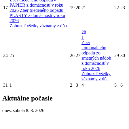
PAPIER z domácností v roku
17
19
20
21
22
23
2026
Zber triedeného odpadu -
PLASTY z domácností v roku
2026
Zobraziť všetky záznamy z dňa
28
1
Zber
komunálneho
odpadu zo
24
25
26
27
29
30
smetných nádob
z domácností v
roku 2026
Zobraziť všetky
záznamy z dňa
31
1
2
3
4
5
6
Aktuálne počasie
dnes, sobota 8. 8. 2026