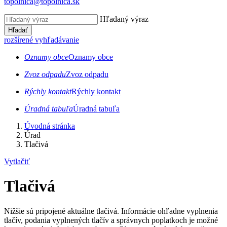
topolnica@topolnica.sk
Hľadaný výraz
Hľadať
rozšírené vyhľadávanie
Oznamy obce
Oznamy obce
Zvoz odpadu
Zvoz odpadu
Rýchly kontakt
Rýchly kontakt
Úradná tabuľa
Úradná tabuľa
Úvodná stránka
Úrad
Tlačivá
Vytlačiť
Tlačivá
Nižšie sú pripojené aktuálne tlačivá. Informácie ohľadne vyplnenia
tlačív, podania vyplnených tlačív a správnych poplatkoch je možné