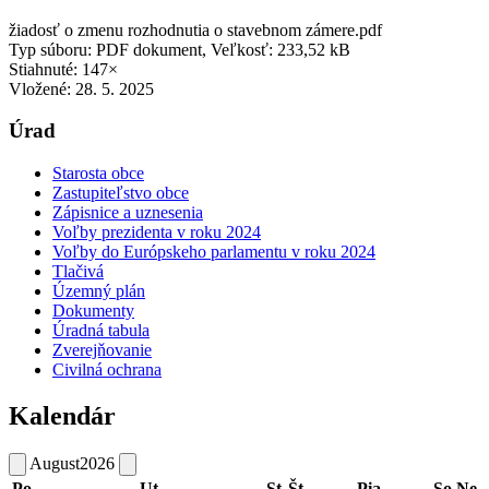
žiadosť o zmenu rozhodnutia o stavebnom zámere.pdf
Typ súboru: PDF dokument, Veľkosť: 233,52 kB
Stiahnuté: 147×
Vložené:
28. 5. 2025
Úrad
Starosta obce
Zastupiteľstvo obce
Zápisnice a uznesenia
Voľby prezidenta v roku 2024
Voľby do Európskeho parlamentu v roku 2024
Tlačivá
Územný plán
Dokumenty
Úradná tabula
Zverejňovanie
Civilná ochrana
Kalendár
August
2026
Po
Ut
St
Št
Pia
So
Ne