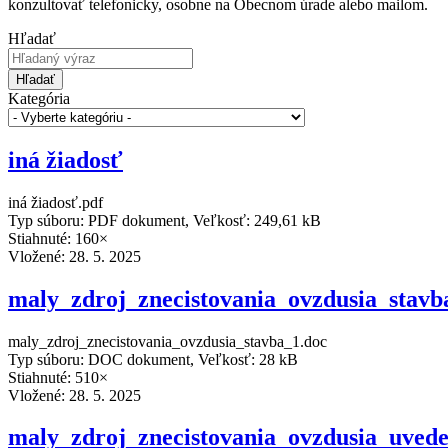
konzultovať telefonicky, osobne na Obecnom úrade alebo mailom.
Hľadať
Hľadať
Kategória
iná žiadosť
iná žiadosť.pdf
Typ súboru: PDF dokument, Veľkosť: 249,61 kB
Stiahnuté: 160×
Vložené:
28. 5. 2025
maly_zdroj_znecistovania_ovzdusia_stavb
maly_zdroj_znecistovania_ovzdusia_stavba_1.doc
Typ súboru: DOC dokument, Veľkosť: 28 kB
Stiahnuté: 510×
Vložené:
28. 5. 2025
maly_zdroj_znecistovania_ovzdusia_uved