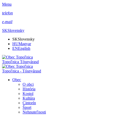
Menu
telefon
e-mail
SK
Slovensky
SK
Slovensky
HU
Magyar
EN
English
Topoľnica Tósnyárasd
Topoľnica - Tósnyárasd
Obec
O obci
História
Kostol
Kultúra
Cintorín
Šport
Nehnuteľnosti