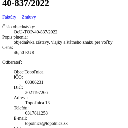
40-837/2022
Faktúry
|
Zmluvy
Číslo objednávky:
OcU-TOP-40-837/2022
Popis plnenia:
objednávka zástavy, vlajky a štátneho znaku pre voľby
Cena:
46,50 EUR
Odberateľ:
Obec Topoľnica
IČO:
00306231
DIČ:
2021197266
Adresa:
Topoľnica 13
Telefón:
0317811258
E-mail:
topolnica@topolnica.sk