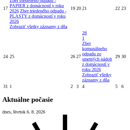
Zber triedeného odpadu -
PAPIER z domácností v roku
17
19
20
21
22
23
2026
Zber triedeného odpadu -
PLASTY z domácností v roku
2026
Zobraziť všetky záznamy z dňa
28
1
Zber
komunálneho
odpadu zo
24
25
26
27
29
30
smetných nádob
z domácností v
roku 2026
Zobraziť všetky
záznamy z dňa
31
1
2
3
4
5
6
Aktuálne počasie
dnes, štvrtok 6. 8. 2026