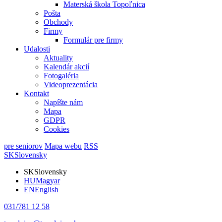
Materská škola Topoľnica
Pošta
Obchody
Firmy
Formulár pre firmy
Udalosti
Aktuality
Kalendár akcií
Fotogaléria
Videoprezentácia
Kontakt
Napíšte nám
Mapa
GDPR
Cookies
pre seniorov
Mapa webu
RSS
SK
Slovensky
SK
Slovensky
HU
Magyar
EN
English
031/781 12 58