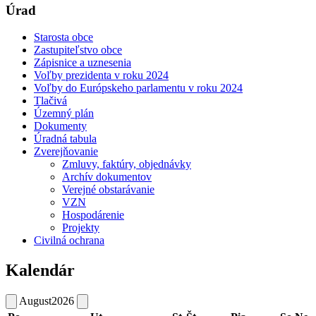
Úrad
Starosta obce
Zastupiteľstvo obce
Zápisnice a uznesenia
Voľby prezidenta v roku 2024
Voľby do Európskeho parlamentu v roku 2024
Tlačivá
Územný plán
Dokumenty
Úradná tabula
Zverejňovanie
Zmluvy, faktúry, objednávky
Archív dokumentov
Verejné obstarávanie
VZN
Hospodárenie
Projekty
Civilná ochrana
Kalendár
August
2026