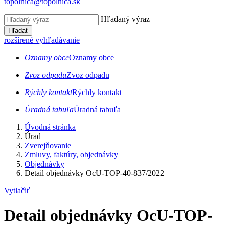
topolnica@topolnica.sk
Hľadaný výraz
Hľadať
rozšírené vyhľadávanie
Oznamy obce
Oznamy obce
Zvoz odpadu
Zvoz odpadu
Rýchly kontakt
Rýchly kontakt
Úradná tabuľa
Úradná tabuľa
Úvodná stránka
Úrad
Zverejňovanie
Zmluvy, faktúry, objednávky
Objednávky
Detail objednávky OcU-TOP-40-837/2022
Vytlačiť
Detail objednávky OcU-TOP-