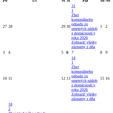
Po
Ut
St
Št
Pia
So
Ne
31
1
Zber
komunálneho
odpadu zo
27
28
29
30
1
2
smetných nádob
z domácností v
roku 2026
Zobraziť všetky
záznamy z dňa
3
4
5
6
7
8
9
14
1
Zber
komunálneho
odpadu zo
10
11
12
13
15
16
smetných nádob
z domácností v
roku 2026
Zobraziť všetky
záznamy z dňa
18
2