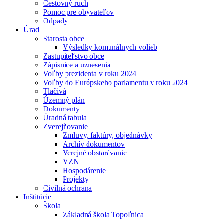
Cestovný ruch
Pomoc pre obyvateľov
Odpady
Úrad
Starosta obce
Výsledky komunálnych volieb
Zastupiteľstvo obce
Zápisnice a uznesenia
Voľby prezidenta v roku 2024
Voľby do Európskeho parlamentu v roku 2024
Tlačivá
Územný plán
Dokumenty
Úradná tabula
Zverejňovanie
Zmluvy, faktúry, objednávky
Archív dokumentov
Verejné obstarávanie
VZN
Hospodárenie
Projekty
Civilná ochrana
Inštitúcie
Škola
Základná škola Topoľnica