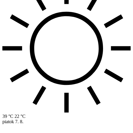
39 °C
22 °C
piatok
7. 8.