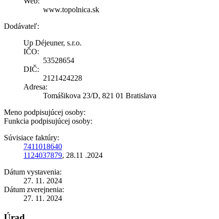
Web:
www.topolnica.sk
Dodávateľ:
Up Déjeuner, s.r.o.
IČO:
53528654
DIČ:
2121424228
Adresa:
Tomášikova 23/D, 821 01 Bratislava
Meno podpisujúcej osoby:
Funkcia podpisujúcej osoby:
Súvisiace faktúry:
7411018640
1124037879
, 28.11 .2024
Dátum vystavenia:
27. 11. 2024
Dátum zverejnenia:
27. 11. 2024
Úrad