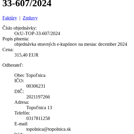
33-607/2024
Faktúry
|
Zmluvy
Číslo objednávky:
OcU-TOP-33-607/2024
Popis plnenia:
objednávka stravných e-kupónov na mesiac december 2024
Cena:
315,40 EUR
Odberateľ:
Obec Topoľnica
IČO:
00306231
DIČ:
2021197266
Adresa:
Topoľnica 13
Telefón:
0317811258
E-mail:
topolnica@topolnica.sk