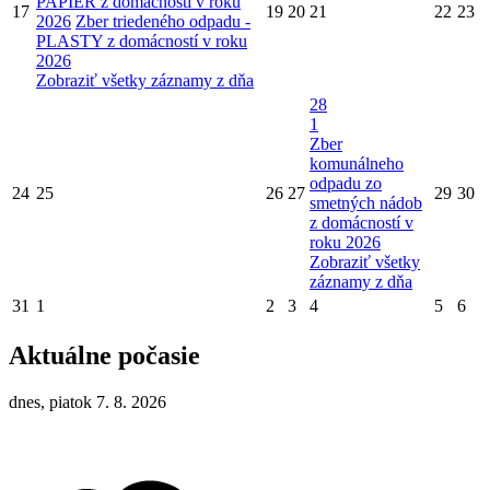
PAPIER z domácností v roku
17
19
20
21
22
23
2026
Zber triedeného odpadu -
PLASTY z domácností v roku
2026
Zobraziť všetky záznamy z dňa
28
1
Zber
komunálneho
odpadu zo
24
25
26
27
29
30
smetných nádob
z domácností v
roku 2026
Zobraziť všetky
záznamy z dňa
31
1
2
3
4
5
6
Aktuálne počasie
dnes, piatok 7. 8. 2026