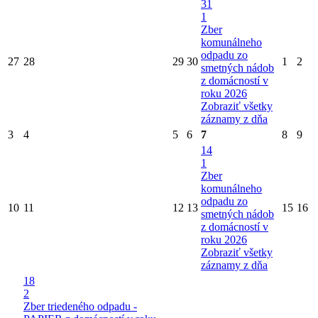
31
1
Zber
komunálneho
odpadu zo
27
28
29
30
1
2
smetných nádob
z domácností v
roku 2026
Zobraziť všetky
záznamy z dňa
3
4
5
6
7
8
9
14
1
Zber
komunálneho
odpadu zo
10
11
12
13
15
16
smetných nádob
z domácností v
roku 2026
Zobraziť všetky
záznamy z dňa
18
2
Zber triedeného odpadu -