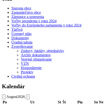
Starosta obce
Zastupiteľstvo obce
Zápisnice a uznesenia
Voľby prezidenta v roku 2024
Voľby do Európskeho parlamentu v roku 2024
Tlačivá
Územný plán
Dokumenty
Úradná tabula
Zverejňovanie
Zmluvy, faktúry, objednávky
Archív dokumentov
Verejné obstarávanie
VZN
Hospodárenie
Projekty
Civilná ochrana
Kalendár
August
2026
Po
Ut
St
Št
Pia
So
Ne