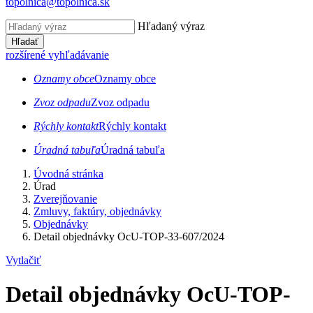
topolnica@topolnica.sk
Hľadaný výraz
Hľadať
rozšírené vyhľadávanie
Oznamy obce
Oznamy obce
Zvoz odpadu
Zvoz odpadu
Rýchly kontakt
Rýchly kontakt
Úradná tabuľa
Úradná tabuľa
Úvodná stránka
Úrad
Zverejňovanie
Zmluvy, faktúry, objednávky
Objednávky
Detail objednávky OcU-TOP-33-607/2024
Vytlačiť
Detail objednávky OcU-TOP-