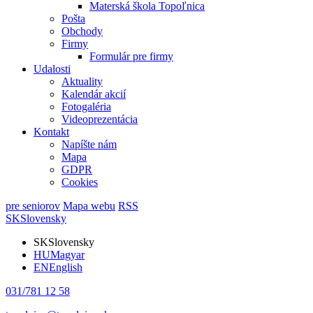
Materská škola Topoľnica
Pošta
Obchody
Firmy
Formulár pre firmy
Udalosti
Aktuality
Kalendár akcií
Fotogaléria
Videoprezentácia
Kontakt
Napíšte nám
Mapa
GDPR
Cookies
pre seniorov
Mapa webu
RSS
SK
Slovensky
SK
Slovensky
HU
Magyar
EN
English
031/781 12 58