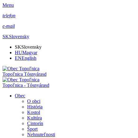
Menu
telefon
e-mail
SK
Slovensky
SK
Slovensky
HU
Magyar
EN
English
Topoľnica Tósnyárasd
Topoľnica - Tósnyárasd
Obec
O obci
História
Kostol
Kultúra
Cintorín
Šport
Nehnuteľnosti