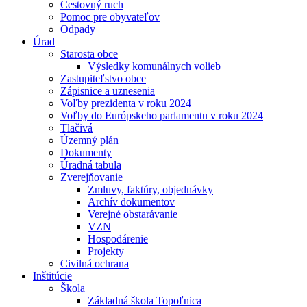
Cestovný ruch
Pomoc pre obyvateľov
Odpady
Úrad
Starosta obce
Výsledky komunálnych volieb
Zastupiteľstvo obce
Zápisnice a uznesenia
Voľby prezidenta v roku 2024
Voľby do Európskeho parlamentu v roku 2024
Tlačivá
Územný plán
Dokumenty
Úradná tabula
Zverejňovanie
Zmluvy, faktúry, objednávky
Archív dokumentov
Verejné obstarávanie
VZN
Hospodárenie
Projekty
Civilná ochrana
Inštitúcie
Škola
Základná škola Topoľnica