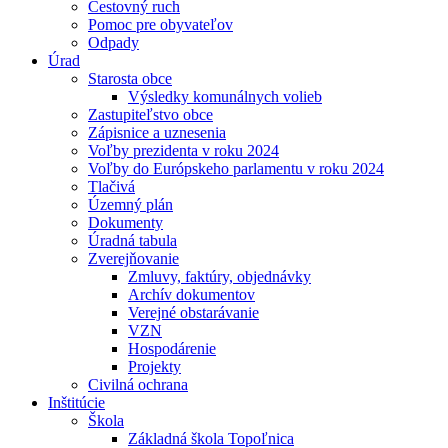
Cestovný ruch
Pomoc pre obyvateľov
Odpady
Úrad
Starosta obce
Výsledky komunálnych volieb
Zastupiteľstvo obce
Zápisnice a uznesenia
Voľby prezidenta v roku 2024
Voľby do Európskeho parlamentu v roku 2024
Tlačivá
Územný plán
Dokumenty
Úradná tabula
Zverejňovanie
Zmluvy, faktúry, objednávky
Archív dokumentov
Verejné obstarávanie
VZN
Hospodárenie
Projekty
Civilná ochrana
Inštitúcie
Škola
Základná škola Topoľnica