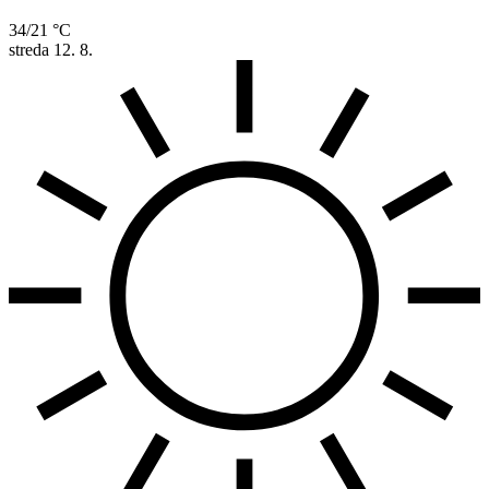
34/21 °C
streda
12. 8.