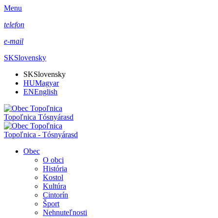
Menu
telefon
e-mail
SK
Slovensky
SK
Slovensky
HU
Magyar
EN
English
Topoľnica Tósnyárasd
Topoľnica - Tósnyárasd
Obec
O obci
História
Kostol
Kultúra
Cintorín
Šport
Nehnuteľnosti