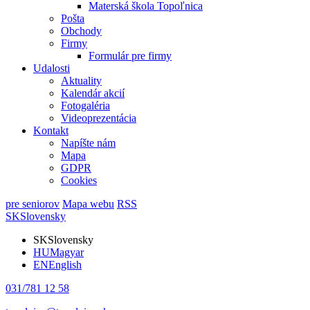
Materská škola Topoľnica
Pošta
Obchody
Firmy
Formulár pre firmy
Udalosti
Aktuality
Kalendár akcií
Fotogaléria
Videoprezentácia
Kontakt
Napíšte nám
Mapa
GDPR
Cookies
pre seniorov
Mapa webu
RSS
SK
Slovensky
SK
Slovensky
HU
Magyar
EN
English
031/781 12 58