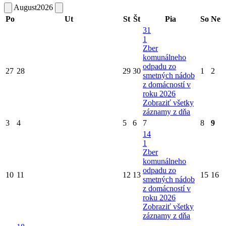
August
2026
Po
Ut
St
Št
Pia
So
Ne
31
1
Zber
komunálneho
odpadu zo
27
28
29
30
1
2
smetných nádob
z domácností v
roku 2026
Zobraziť všetky
záznamy z dňa
3
4
5
6
7
8
9
14
1
Zber
komunálneho
odpadu zo
10
11
12
13
15
16
smetných nádob
z domácností v
roku 2026
Zobraziť všetky
záznamy z dňa