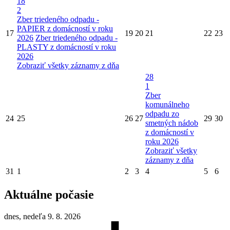
18
2
Zber triedeného odpadu -
PAPIER z domácností v roku
17
19
20
21
22
23
2026
Zber triedeného odpadu -
PLASTY z domácností v roku
2026
Zobraziť všetky záznamy z dňa
28
1
Zber
komunálneho
odpadu zo
24
25
26
27
29
30
smetných nádob
z domácností v
roku 2026
Zobraziť všetky
záznamy z dňa
31
1
2
3
4
5
6
Aktuálne počasie
dnes, nedeľa 9. 8. 2026