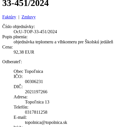
33-451/2024
Faktúry
|
Zmluvy
Číslo objednávky:
OcU-TOP-33-451/2024
Popis plnenia:
objednávka teplomeru a vlhkomeru pre Školskú jedáleň
Cena:
92,38 EUR
Odberateľ:
Obec Topoľnica
IČO:
00306231
DIČ:
2021197266
Adresa:
Topoľnica 13
Telefón:
0317811258
E-mail:
topolnica@topolnica.sk