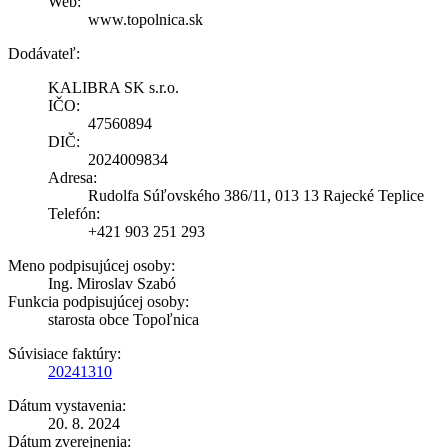
Web:
www.topolnica.sk
Dodávateľ:
KALIBRA SK s.r.o.
IČO:
47560894
DIČ:
2024009834
Adresa:
Rudolfa Súľovského 386/11, 013 13 Rajecké Teplice
Telefón:
+421 903 251 293
Meno podpisujúcej osoby:
Ing. Miroslav Szabó
Funkcia podpisujúcej osoby:
starosta obce Topoľnica
Súvisiace faktúry:
20241310
Dátum vystavenia:
20. 8. 2024
Dátum zverejnenia: