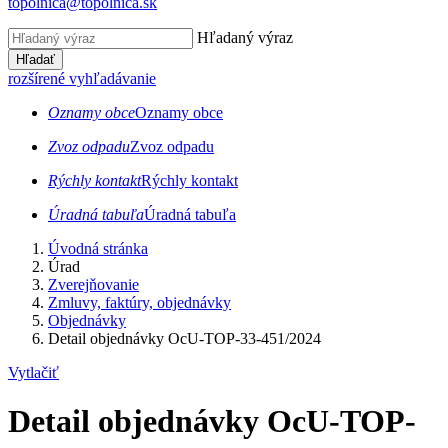
topolnica@topolnica.sk
Hľadaný výraz
Hľadať
rozšírené vyhľadávanie
Oznamy obce
Oznamy obce
Zvoz odpadu
Zvoz odpadu
Rýchly kontakt
Rýchly kontakt
Úradná tabuľa
Úradná tabuľa
Úvodná stránka
Úrad
Zverejňovanie
Zmluvy, faktúry, objednávky
Objednávky
Detail objednávky OcU-TOP-33-451/2024
Vytlačiť
Detail objednávky OcU-TOP-