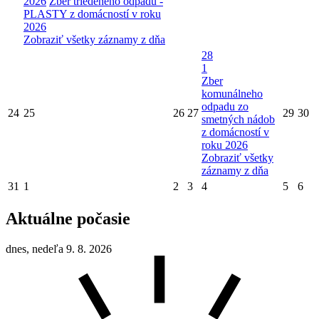
2026
Zber triedeného odpadu -
PLASTY z domácností v roku
2026
Zobraziť všetky záznamy z dňa
28
1
Zber
komunálneho
odpadu zo
24
25
26
27
29
30
smetných nádob
z domácností v
roku 2026
Zobraziť všetky
záznamy z dňa
31
1
2
3
4
5
6
Aktuálne počasie
dnes, nedeľa 9. 8. 2026