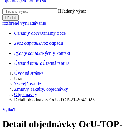
topolnica@topolnica.sk
Hľadaný výraz
Hľadať
rozšírené vyhľadávanie
Oznamy obce
Oznamy obce
Zvoz odpadu
Zvoz odpadu
Rýchly kontakt
Rýchly kontakt
Úradná tabuľa
Úradná tabuľa
Úvodná stránka
Úrad
Zverejňovanie
Zmluvy, faktúry, objednávky
Objednávky
Detail objednávky OcU-TOP-21-204/2025
Vytlačiť
Detail objednávky OcU-TOP-