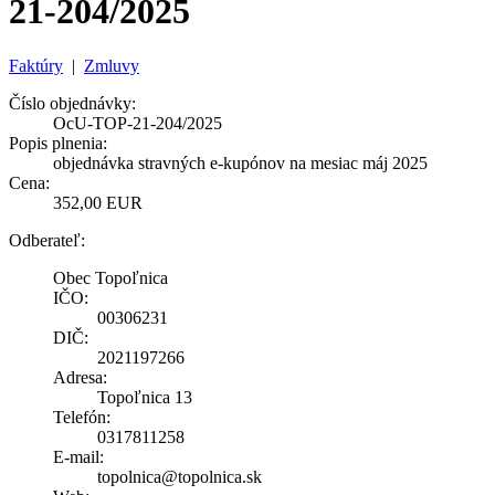
21-204/2025
Faktúry
|
Zmluvy
Číslo objednávky:
OcU-TOP-21-204/2025
Popis plnenia:
objednávka stravných e-kupónov na mesiac máj 2025
Cena:
352,00 EUR
Odberateľ:
Obec Topoľnica
IČO:
00306231
DIČ:
2021197266
Adresa:
Topoľnica 13
Telefón:
0317811258
E-mail:
topolnica@topolnica.sk