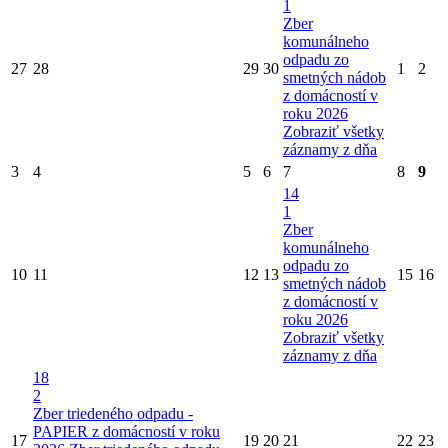
1
Zber
komunálneho
odpadu zo
27
28
29
30
1
2
smetných nádob
z domácností v
roku 2026
Zobraziť všetky
záznamy z dňa
3
4
5
6
7
8
9
14
1
Zber
komunálneho
odpadu zo
10
11
12
13
15
16
smetných nádob
z domácností v
roku 2026
Zobraziť všetky
záznamy z dňa
18
2
Zber triedeného odpadu -
PAPIER z domácností v roku
17
19
20
21
22
23