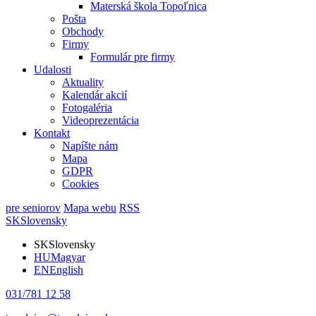
Materská škola Topoľnica
Pošta
Obchody
Firmy
Formulár pre firmy
Udalosti
Aktuality
Kalendár akcií
Fotogaléria
Videoprezentácia
Kontakt
Napíšte nám
Mapa
GDPR
Cookies
pre seniorov
Mapa webu
RSS
SK
Slovensky
SK
Slovensky
HU
Magyar
EN
English
031/781 12 58