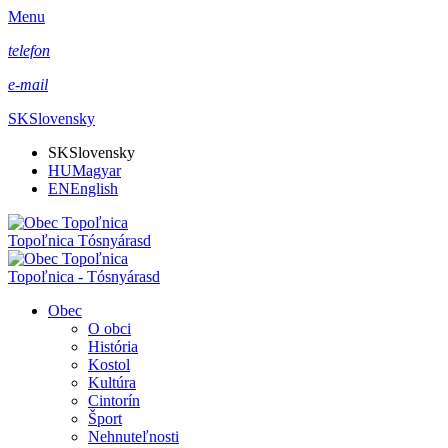
Menu
telefon
e-mail
SK
Slovensky
SK
Slovensky
HU
Magyar
EN
English
Topoľnica Tósnyárasd
Topoľnica - Tósnyárasd
Obec
O obci
História
Kostol
Kultúra
Cintorín
Šport
Nehnuteľnosti