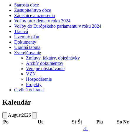
Starosta obce
Zastupiteľstvo obce
Zápisnice a uznesenia
Voľby prezidenta v roku 2024
Voľby do Európskeho parlamentu v roku 2024
Tlačivá
Územný plán
Dokumenty
Úradná tabula
Zverejňovanie
Zmluvy, faktúry, objednávky
Archív dokumentov
Verejné obstarávanie
VZN
Hospodárenie
Projekty
Civilná ochrana
Kalendár
August
2026
Po
Ut
St
Št
Pia
So
Ne
31