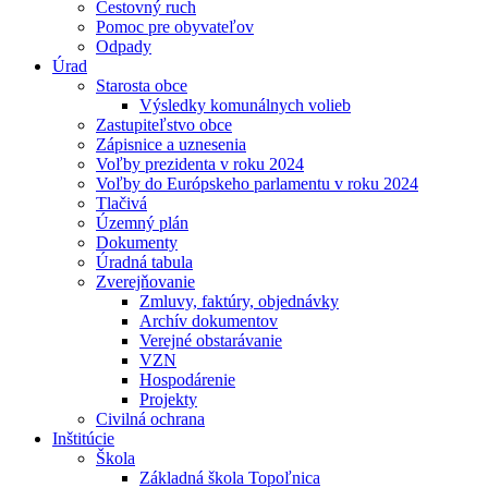
Cestovný ruch
Pomoc pre obyvateľov
Odpady
Úrad
Starosta obce
Výsledky komunálnych volieb
Zastupiteľstvo obce
Zápisnice a uznesenia
Voľby prezidenta v roku 2024
Voľby do Európskeho parlamentu v roku 2024
Tlačivá
Územný plán
Dokumenty
Úradná tabula
Zverejňovanie
Zmluvy, faktúry, objednávky
Archív dokumentov
Verejné obstarávanie
VZN
Hospodárenie
Projekty
Civilná ochrana
Inštitúcie
Škola
Základná škola Topoľnica