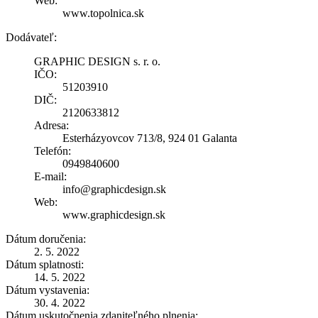
Web:
www.topolnica.sk
Dodávateľ:
GRAPHIC DESIGN s. r. o.
IČO:
51203910
DIČ:
2120633812
Adresa:
Esterházyovcov 713/8, 924 01 Galanta
Telefón:
0949840600
E-mail:
info@graphicdesign.sk
Web:
www.graphicdesign.sk
Dátum doručenia:
2. 5. 2022
Dátum splatnosti:
14. 5. 2022
Dátum vystavenia:
30. 4. 2022
Dátum uskutočnenia zdaniteľného plnenia: