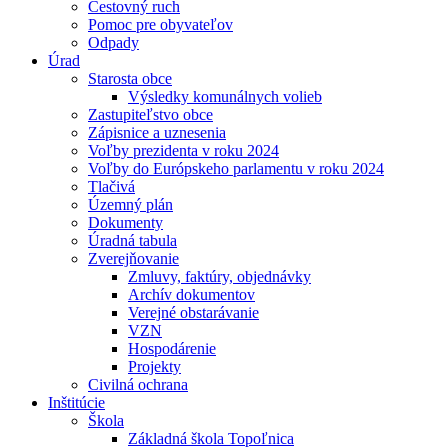
Cestovný ruch
Pomoc pre obyvateľov
Odpady
Úrad
Starosta obce
Výsledky komunálnych volieb
Zastupiteľstvo obce
Zápisnice a uznesenia
Voľby prezidenta v roku 2024
Voľby do Európskeho parlamentu v roku 2024
Tlačivá
Územný plán
Dokumenty
Úradná tabula
Zverejňovanie
Zmluvy, faktúry, objednávky
Archív dokumentov
Verejné obstarávanie
VZN
Hospodárenie
Projekty
Civilná ochrana
Inštitúcie
Škola
Základná škola Topoľnica