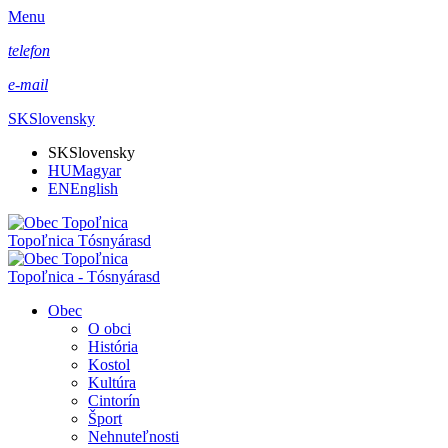
Menu
telefon
e-mail
SK
Slovensky
SK
Slovensky
HU
Magyar
EN
English
Topoľnica Tósnyárasd
Topoľnica - Tósnyárasd
Obec
O obci
História
Kostol
Kultúra
Cintorín
Šport
Nehnuteľnosti