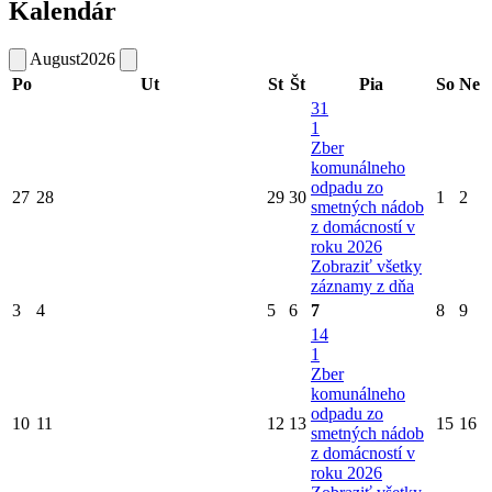
Kalendár
August
2026
Po
Ut
St
Št
Pia
So
Ne
31
1
Zber
komunálneho
odpadu zo
27
28
29
30
1
2
smetných nádob
z domácností v
roku 2026
Zobraziť všetky
záznamy z dňa
3
4
5
6
7
8
9
14
1
Zber
komunálneho
odpadu zo
10
11
12
13
15
16
smetných nádob
z domácností v
roku 2026