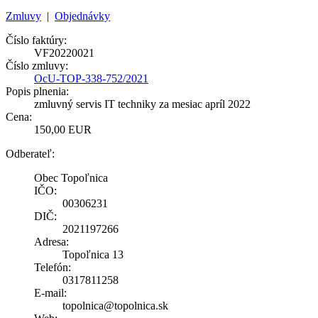
Zmluvy
|
Objednávky
Číslo faktúry:
VF20220021
Číslo zmluvy:
OcU-TOP-338-752/2021
Popis plnenia:
zmluvný servis IT techniky za mesiac apríl 2022
Cena:
150,00 EUR
Odberateľ:
Obec Topoľnica
IČO:
00306231
DIČ:
2021197266
Adresa:
Topoľnica 13
Telefón:
0317811258
E-mail:
topolnica@topolnica.sk