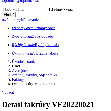
topolnica@topolnica.sk
Hľadaný výraz
Hľadať
rozšírené vyhľadávanie
Oznamy obce
Oznamy obce
Zvoz odpadu
Zvoz odpadu
Rýchly kontakt
Rýchly kontakt
Úradná tabuľa
Úradná tabuľa
Úvodná stránka
Úrad
Zverejňovanie
Zmluvy, faktúry, objednávky
Faktúry
Detail faktúry VF20220021
Vytlačiť
Detail faktúry VF20220021