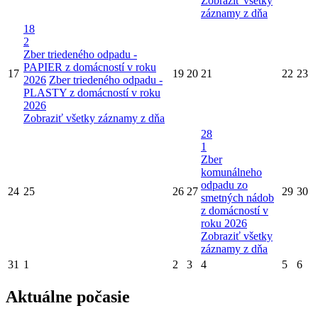
Zobraziť všetky
záznamy z dňa
18
2
Zber triedeného odpadu -
PAPIER z domácností v roku
17
19
20
21
22
23
2026
Zber triedeného odpadu -
PLASTY z domácností v roku
2026
Zobraziť všetky záznamy z dňa
28
1
Zber
komunálneho
odpadu zo
24
25
26
27
29
30
smetných nádob
z domácností v
roku 2026
Zobraziť všetky
záznamy z dňa
31
1
2
3
4
5
6
Aktuálne počasie