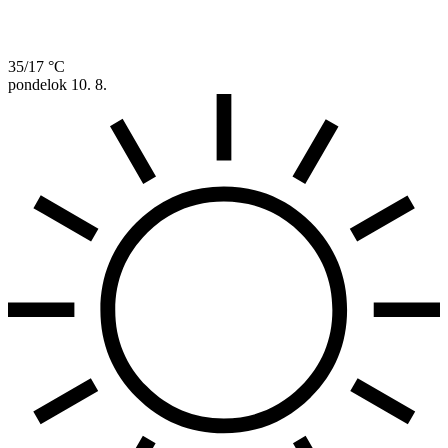
35/17 °C
pondelok
10. 8.