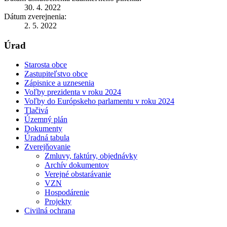
30. 4. 2022
Dátum zverejnenia:
2. 5. 2022
Úrad
Starosta obce
Zastupiteľstvo obce
Zápisnice a uznesenia
Voľby prezidenta v roku 2024
Voľby do Európskeho parlamentu v roku 2024
Tlačivá
Územný plán
Dokumenty
Úradná tabula
Zverejňovanie
Zmluvy, faktúry, objednávky
Archív dokumentov
Verejné obstarávanie
VZN
Hospodárenie
Projekty
Civilná ochrana