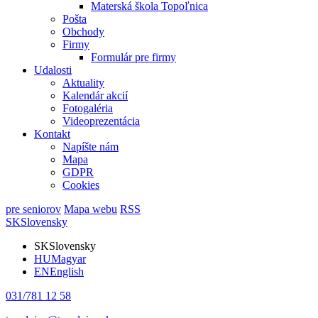
Materská škola Topoľnica
Pošta
Obchody
Firmy
Formulár pre firmy
Udalosti
Aktuality
Kalendár akcií
Fotogaléria
Videoprezentácia
Kontakt
Napíšte nám
Mapa
GDPR
Cookies
pre seniorov
Mapa webu
RSS
SK
Slovensky
SK
Slovensky
HU
Magyar
EN
English
031/781 12 58