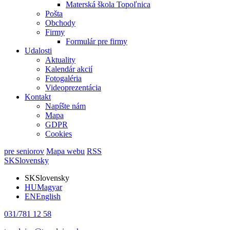
Materská škola Topoľnica
Pošta
Obchody
Firmy
Formulár pre firmy
Udalosti
Aktuality
Kalendár akcií
Fotogaléria
Videoprezentácia
Kontakt
Napíšte nám
Mapa
GDPR
Cookies
pre seniorov
Mapa webu
RSS
SK
Slovensky
SK
Slovensky
HU
Magyar
EN
English
031/781 12 58