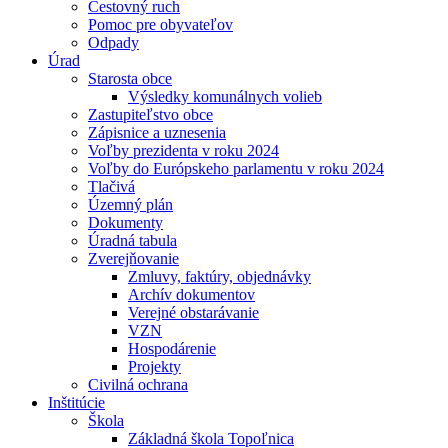
Cestovný ruch
Pomoc pre obyvateľov
Odpady
Úrad
Starosta obce
Výsledky komunálnych volieb
Zastupiteľstvo obce
Zápisnice a uznesenia
Voľby prezidenta v roku 2024
Voľby do Európskeho parlamentu v roku 2024
Tlačivá
Územný plán
Dokumenty
Úradná tabula
Zverejňovanie
Zmluvy, faktúry, objednávky
Archív dokumentov
Verejné obstarávanie
VZN
Hospodárenie
Projekty
Civilná ochrana
Inštitúcie
Škola
Základná škola Topoľnica