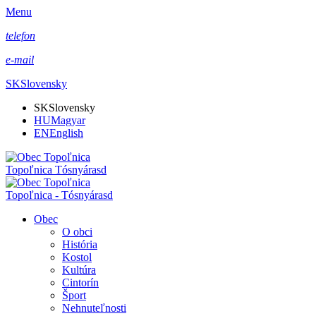
Menu
telefon
e-mail
SK
Slovensky
SK
Slovensky
HU
Magyar
EN
English
Topoľnica Tósnyárasd
Topoľnica - Tósnyárasd
Obec
O obci
História
Kostol
Kultúra
Cintorín
Šport
Nehnuteľnosti