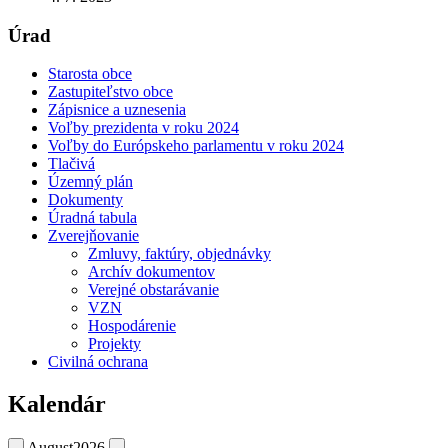
Úrad
Starosta obce
Zastupiteľstvo obce
Zápisnice a uznesenia
Voľby prezidenta v roku 2024
Voľby do Európskeho parlamentu v roku 2024
Tlačivá
Územný plán
Dokumenty
Úradná tabula
Zverejňovanie
Zmluvy, faktúry, objednávky
Archív dokumentov
Verejné obstarávanie
VZN
Hospodárenie
Projekty
Civilná ochrana
Kalendár
August
2026