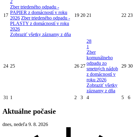
2
Zber triedeného odpadu -
PAPIER z domácností v roku
17
19
20
21
22
23
2026
Zber triedeného odpadu -
PLASTY z domácností v roku
2026
Zobraziť všetky záznamy z dňa
28
1
Zber
komunálneho
odpadu zo
24
25
26
27
29
30
smetných nádob
z domácností v
roku 2026
Zobraziť všetky
záznamy z dňa
31
1
2
3
4
5
6
Aktuálne počasie
dnes, nedeľa 9. 8. 2026