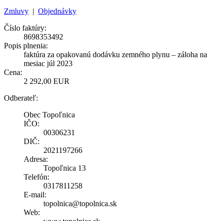
Zmluvy
|
Objednávky
Číslo faktúry:
8698353492
Popis plnenia:
faktúra za opakovanú dodávku zemného plynu – záloha na
mesiac júl 2023
Cena:
2 292,00 EUR
Odberateľ:
Obec Topoľnica
IČO:
00306231
DIČ:
2021197266
Adresa:
Topoľnica 13
Telefón:
0317811258
E-mail:
topolnica@topolnica.sk
Web: