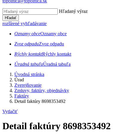
topolnica@topolnica.sk
Hľadaný výraz
Hľadať
rozšírené vyhľadávanie
Oznamy obce
Oznamy obce
Zvoz odpadu
Zvoz odpadu
Rýchly kontakt
Rýchly kontakt
Úradná tabuľa
Úradná tabuľa
Úvodná stránka
Úrad
Zverejňovanie
Zmluvy, faktúry, objednávky
Faktúry
Detail faktúry 8698353492
Vytlačiť
Detail faktúry 8698353492