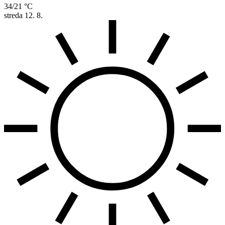
34/21 °C
streda
12. 8.