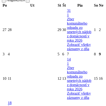
Po
Ut
St
Št
Pia
So
Ne
31
1
Zber
komunálneho
odpadu zo
27
28
29
30
1
2
smetných nádob
z domácností v
roku 2026
Zobraziť všetky
záznamy z dňa
3
4
5
6
7
8
9
14
1
Zber
komunálneho
odpadu zo
10
11
12
13
15
16
smetných nádob
z domácností v
roku 2026
Zobraziť všetky
záznamy z dňa
18