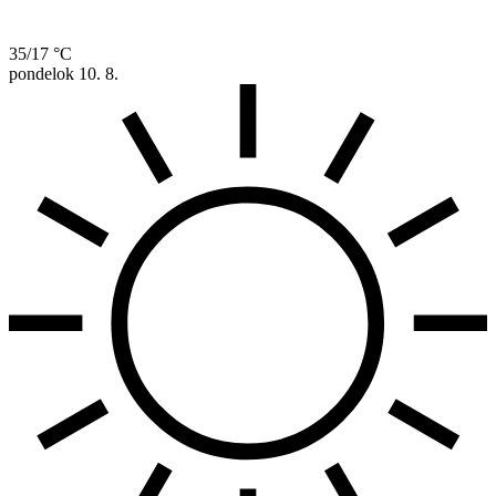
35/17 °C
pondelok
10. 8.