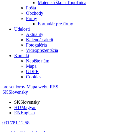
Materská škola Topoľnica
Pošta
Obchody
Firmy
Formulár pre firmy
Udalosti
Aktuality
Kalendár akcií
Fotogaléria
Videoprezentácia
Kontakt
Napíšte nám
Mapa
GDPR
Cookies
pre seniorov
Mapa webu
RSS
SK
Slovensky
SK
Slovensky
HU
Magyar
EN
English
031/781 12 58