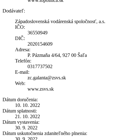
www.topolnica.sk
Dodávateľ:
Západoslovenská vodárenská spoločnosť, a.s.
IČO:
36550949
DIČ:
2020154609
Adresa:
P. Pázmaňa 4/64, 927 00 Šaľa
Telefón:
0317737502
E-mail:
zc.galanta@zsvs.sk
Web:
www.zsvs.sk
Dátum doručenia:
10. 10. 2022
Dátum splatnosti:
21. 10. 2022
Dátum vystavenia:
30. 9. 2022
Dátum uskutočnenia zdaniteľného plnenia:
30. 9. 2022