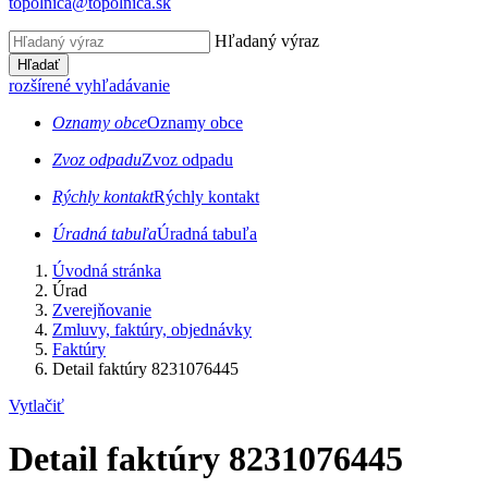
topolnica@topolnica.sk
Hľadaný výraz
Hľadať
rozšírené vyhľadávanie
Oznamy obce
Oznamy obce
Zvoz odpadu
Zvoz odpadu
Rýchly kontakt
Rýchly kontakt
Úradná tabuľa
Úradná tabuľa
Úvodná stránka
Úrad
Zverejňovanie
Zmluvy, faktúry, objednávky
Faktúry
Detail faktúry 8231076445
Vytlačiť
Detail faktúry 8231076445