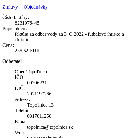
Zmluvy
|
Objednávky
Číslo faktúry:
8231076445
Popis plnenia:
faktúra za odber vody za 3. Q 2022 - futbalové ihrisko a
cintorín
Cena:
235,52 EUR
Odberateľ:
Obec Topoľnica
IČO:
00306231
DIČ:
2021197266
Adresa:
Topoľnica 13
Telefón:
0317811258
E-mail:
topolnica@topolnica.sk
Web: