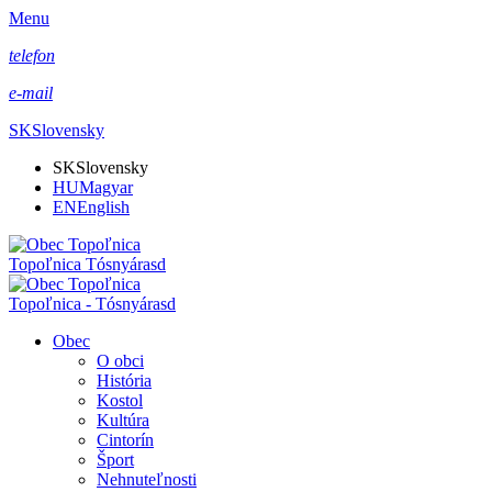
Menu
telefon
e-mail
SK
Slovensky
SK
Slovensky
HU
Magyar
EN
English
Topoľnica Tósnyárasd
Topoľnica - Tósnyárasd
Obec
O obci
História
Kostol
Kultúra
Cintorín
Šport
Nehnuteľnosti