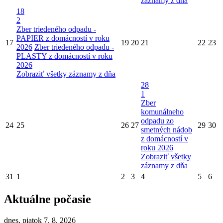
záznamy z dňa
18
2
Zber triedeného odpadu -
PAPIER z domácností v roku
17
19
20
21
22
23
2026
Zber triedeného odpadu -
PLASTY z domácností v roku
2026
Zobraziť všetky záznamy z dňa
28
1
Zber
komunálneho
odpadu zo
24
25
26
27
29
30
smetných nádob
z domácností v
roku 2026
Zobraziť všetky
záznamy z dňa
31
1
2
3
4
5
6
Aktuálne počasie
dnes, piatok 7. 8. 2026