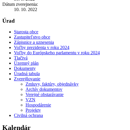
Dátum zverejnenia:
10. 10. 2022
Úrad
Starosta obce
Zastupiteľstvo obce
Zápisnice a uznesenia
Voľby prezidenta v roku 2024
Voľby do Európskeho parlamentu v roku 2024
Tlačivá
Územný plán
Dokumenty
Úradná tabula
Zverejňovanie
Zmluvy, faktúry, objednávky
Archív dokumentov
Verejné obstarávanie
VZN
Hospodárenie
Projekty
Civilná ochrana
Kalendár