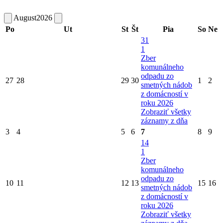
August
2026
Po
Ut
St
Št
Pia
So
Ne
31
1
Zber
komunálneho
odpadu zo
27
28
29
30
1
2
smetných nádob
z domácností v
roku 2026
Zobraziť všetky
záznamy z dňa
3
4
5
6
7
8
9
14
1
Zber
komunálneho
odpadu zo
10
11
12
13
15
16
smetných nádob
z domácností v
roku 2026
Zobraziť všetky