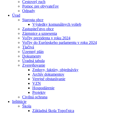
Cestovný ruch
Pomoc pre obyvateľov
Odpady
Úrad
Starosta obce
Výsledky komunálnych volieb
Zastupiteľstvo obce
Zápisnice a uznesenia
Voľby prezidenta v roku 2024
Voľby do Európskeho parlamentu v roku 2024
Tlačivá
Územný plán
Dokumenty
Úradná tabula
Zverejňovanie
Zmluvy, faktúry, objednávky
Archív dokumentov
Verejné obstarávanie
VZN
Hospodárenie
Projekty
Civilná ochrana
Inštitúcie
Škola
Základná škola Topoľnica