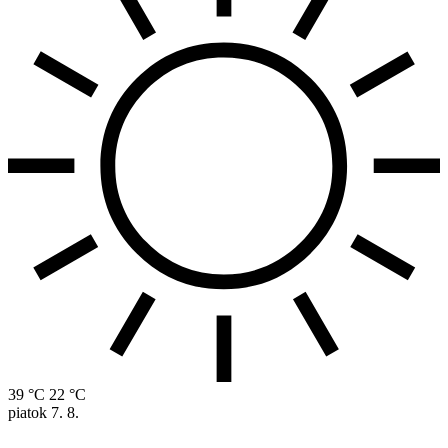
39 °C
22 °C
piatok
7. 8.