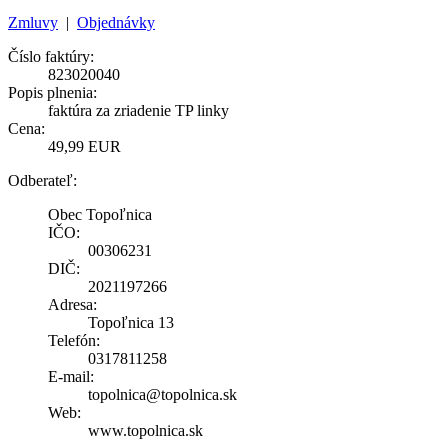
Zmluvy
|
Objednávky
Číslo faktúry:
823020040
Popis plnenia:
faktúra za zriadenie TP linky
Cena:
49,99 EUR
Odberateľ:
Obec Topoľnica
IČO:
00306231
DIČ:
2021197266
Adresa:
Topoľnica 13
Telefón:
0317811258
E-mail:
topolnica@topolnica.sk
Web:
www.topolnica.sk