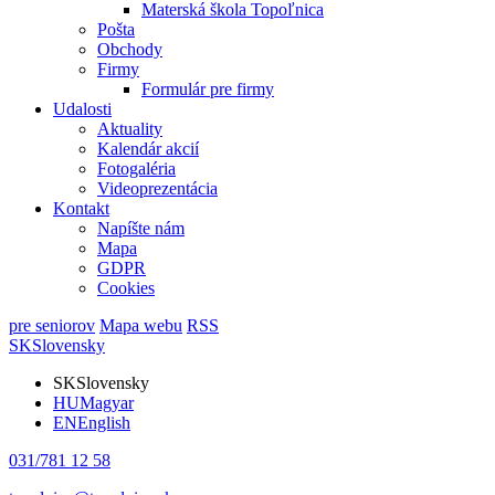
Materská škola Topoľnica
Pošta
Obchody
Firmy
Formulár pre firmy
Udalosti
Aktuality
Kalendár akcií
Fotogaléria
Videoprezentácia
Kontakt
Napíšte nám
Mapa
GDPR
Cookies
pre seniorov
Mapa webu
RSS
SK
Slovensky
SK
Slovensky
HU
Magyar
EN
English
031/781 12 58