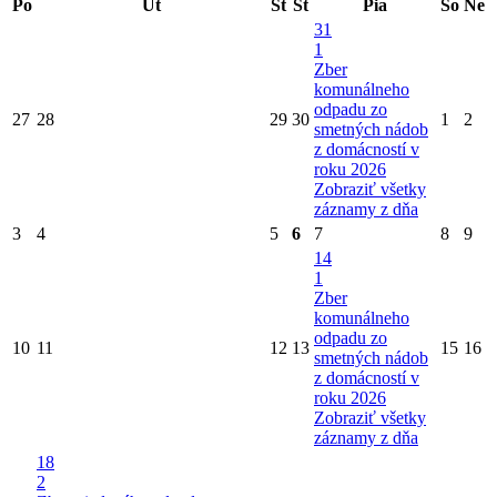
Po
Ut
St
Št
Pia
So
Ne
31
1
Zber
komunálneho
odpadu zo
27
28
29
30
1
2
smetných nádob
z domácností v
roku 2026
Zobraziť všetky
záznamy z dňa
3
4
5
6
7
8
9
14
1
Zber
komunálneho
odpadu zo
10
11
12
13
15
16
smetných nádob
z domácností v
roku 2026
Zobraziť všetky
záznamy z dňa
18
2