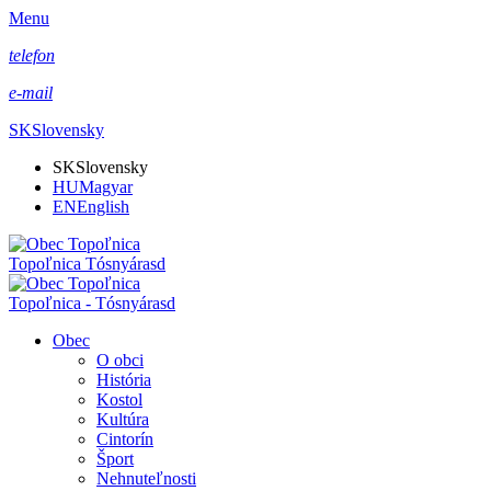
Menu
telefon
e-mail
SK
Slovensky
SK
Slovensky
HU
Magyar
EN
English
Topoľnica Tósnyárasd
Topoľnica - Tósnyárasd
Obec
O obci
História
Kostol
Kultúra
Cintorín
Šport
Nehnuteľnosti