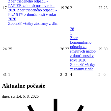
Zber triedeného odpadu -
PAPIER z domácností v roku
17
19
20
21
22
23
2026
Zber triedeného odpadu -
PLASTY z domácností v roku
2026
Zobraziť všetky záznamy z dňa
28
1
Zber
komunálneho
odpadu zo
24
25
26
27
29
30
smetných nádob
z domácností v
roku 2026
Zobraziť všetky
záznamy z dňa
31
1
2
3
4
5
6
Aktuálne počasie
dnes, štvrtok 6. 8. 2026