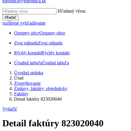
topolnica@topolnica.sk
Hľadaný výraz
Hľadať
rozšírené vyhľadávanie
Oznamy obce
Oznamy obce
Zvoz odpadu
Zvoz odpadu
Rýchly kontakt
Rýchly kontakt
Úradná tabuľa
Úradná tabuľa
Úvodná stránka
Úrad
Zverejňovanie
Zmluvy, faktúry, objednávky
Faktúry
Detail faktúry 823020040
Vytlačiť
Detail faktúry 823020040