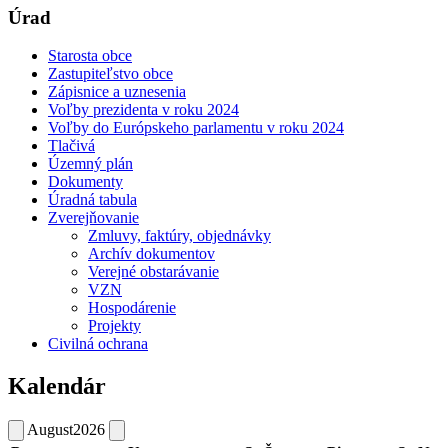
Úrad
Starosta obce
Zastupiteľstvo obce
Zápisnice a uznesenia
Voľby prezidenta v roku 2024
Voľby do Európskeho parlamentu v roku 2024
Tlačivá
Územný plán
Dokumenty
Úradná tabula
Zverejňovanie
Zmluvy, faktúry, objednávky
Archív dokumentov
Verejné obstarávanie
VZN
Hospodárenie
Projekty
Civilná ochrana
Kalendár
August
2026