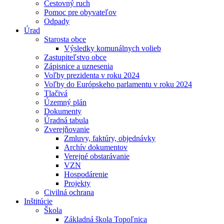
Cestovný ruch
Pomoc pre obyvateľov
Odpady
Úrad
Starosta obce
Výsledky komunálnych volieb
Zastupiteľstvo obce
Zápisnice a uznesenia
Voľby prezidenta v roku 2024
Voľby do Európskeho parlamentu v roku 2024
Tlačivá
Územný plán
Dokumenty
Úradná tabula
Zverejňovanie
Zmluvy, faktúry, objednávky
Archív dokumentov
Verejné obstarávanie
VZN
Hospodárenie
Projekty
Civilná ochrana
Inštitúcie
Škola
Základná škola Topoľnica