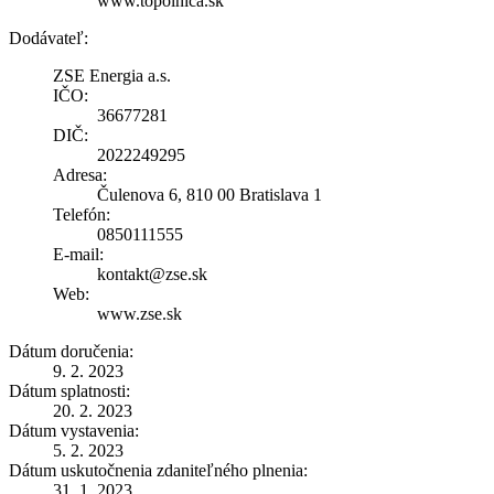
www.topolnica.sk
Dodávateľ:
ZSE Energia a.s.
IČO:
36677281
DIČ:
2022249295
Adresa:
Čulenova 6, 810 00 Bratislava 1
Telefón:
0850111555
E-mail:
kontakt@zse.sk
Web:
www.zse.sk
Dátum doručenia:
9. 2. 2023
Dátum splatnosti:
20. 2. 2023
Dátum vystavenia:
5. 2. 2023
Dátum uskutočnenia zdaniteľného plnenia:
31. 1. 2023