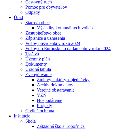
Cestovný ruch
Pomoc pre obyvateľov
Odpady
Úrad
Starosta obce
Výsledky komunálnych volieb
Zastupiteľstvo obce
Zápisnice a uznesenia
Voľby prezidenta v roku 2024
Voľby do Európskeho parlamentu v roku 2024
Tlačivá
Územný plán
Dokumenty
Úradná tabula
Zverejňovanie
Zmluvy, faktúry, objednávky
Archív dokumentov
Verejné obstarávanie
VZN
Hospodárenie
Projekty
Civilná ochrana
Inštitúcie
Škola
Základná škola Topoľnica