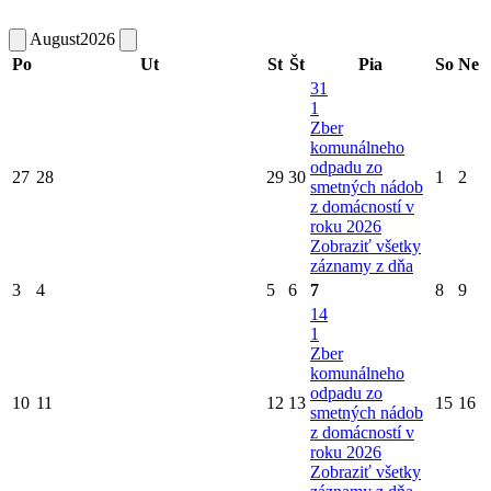
August
2026
Po
Ut
St
Št
Pia
So
Ne
31
1
Zber
komunálneho
odpadu zo
27
28
29
30
1
2
smetných nádob
z domácností v
roku 2026
Zobraziť všetky
záznamy z dňa
3
4
5
6
7
8
9
14
1
Zber
komunálneho
odpadu zo
10
11
12
13
15
16
smetných nádob
z domácností v
roku 2026
Zobraziť všetky