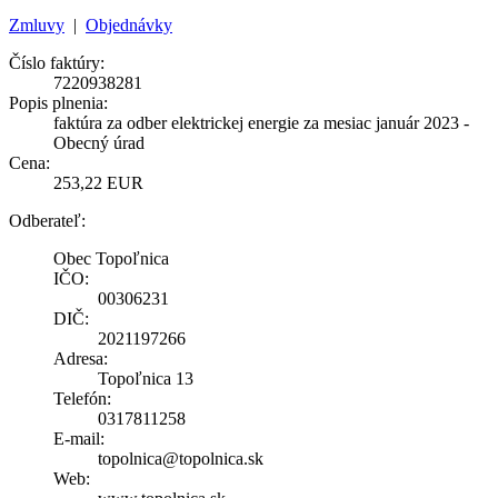
Zmluvy
|
Objednávky
Číslo faktúry:
7220938281
Popis plnenia:
faktúra za odber elektrickej energie za mesiac január 2023 -
Obecný úrad
Cena:
253,22 EUR
Odberateľ:
Obec Topoľnica
IČO:
00306231
DIČ:
2021197266
Adresa:
Topoľnica 13
Telefón:
0317811258
E-mail:
topolnica@topolnica.sk
Web: