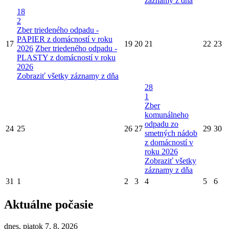
záznamy z dňa
18
2
Zber triedeného odpadu -
PAPIER z domácností v roku
17
19
20
21
22
23
2026
Zber triedeného odpadu -
PLASTY z domácností v roku
2026
Zobraziť všetky záznamy z dňa
28
1
Zber
komunálneho
odpadu zo
24
25
26
27
29
30
smetných nádob
z domácností v
roku 2026
Zobraziť všetky
záznamy z dňa
31
1
2
3
4
5
6
Aktuálne počasie
dnes, piatok 7. 8. 2026