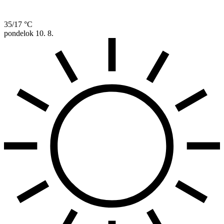
35/17 °C
pondelok
10. 8.