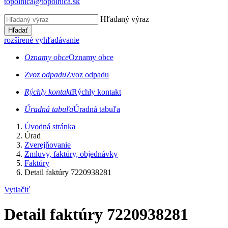
topolnica@topolnica.sk
Hľadaný výraz
Hľadať
rozšírené vyhľadávanie
Oznamy obce
Oznamy obce
Zvoz odpadu
Zvoz odpadu
Rýchly kontakt
Rýchly kontakt
Úradná tabuľa
Úradná tabuľa
Úvodná stránka
Úrad
Zverejňovanie
Zmluvy, faktúry, objednávky
Faktúry
Detail faktúry 7220938281
Vytlačiť
Detail faktúry 7220938281