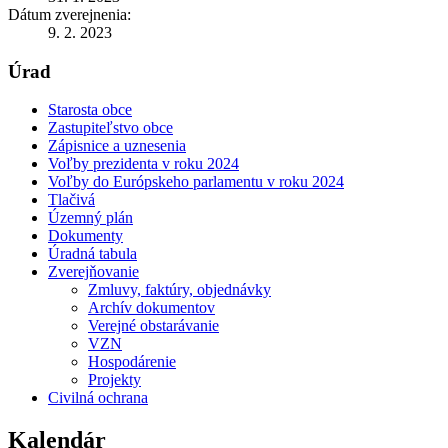
Dátum zverejnenia:
9. 2. 2023
Úrad
Starosta obce
Zastupiteľstvo obce
Zápisnice a uznesenia
Voľby prezidenta v roku 2024
Voľby do Európskeho parlamentu v roku 2024
Tlačivá
Územný plán
Dokumenty
Úradná tabula
Zverejňovanie
Zmluvy, faktúry, objednávky
Archív dokumentov
Verejné obstarávanie
VZN
Hospodárenie
Projekty
Civilná ochrana
Kalendár