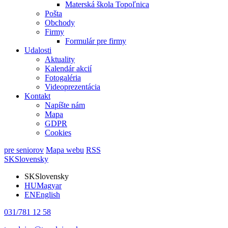
Materská škola Topoľnica
Pošta
Obchody
Firmy
Formulár pre firmy
Udalosti
Aktuality
Kalendár akcií
Fotogaléria
Videoprezentácia
Kontakt
Napíšte nám
Mapa
GDPR
Cookies
pre seniorov
Mapa webu
RSS
SK
Slovensky
SK
Slovensky
HU
Magyar
EN
English
031/781 12 58