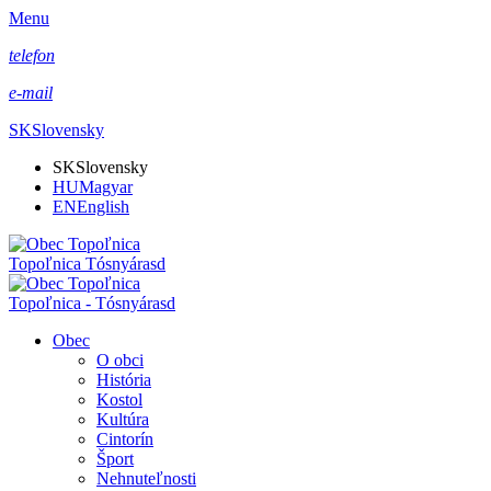
Menu
telefon
e-mail
SK
Slovensky
SK
Slovensky
HU
Magyar
EN
English
Topoľnica Tósnyárasd
Topoľnica - Tósnyárasd
Obec
O obci
História
Kostol
Kultúra
Cintorín
Šport
Nehnuteľnosti