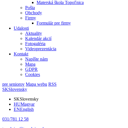
Materská škola Topoľnica
Pošta
Obchody
Firmy
Formulár pre firmy
Udalosti
Aktuality
Kalendár akcií
Fotogaléria
Videoprezentácia
Kontakt
Napíšte nám
Mapa
GDPR
Cookies
pre seniorov
Mapa webu
RSS
SK
Slovensky
SK
Slovensky
HU
Magyar
EN
English
031/781 12 58