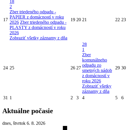
18
2
Zber triedeného odpadu -
PAPIER z domácností v roku
17
19
20
21
22
23
2026
Zber triedeného odpadu -
PLASTY z domácností v roku
2026
Zobraziť všetky záznamy z dňa
28
1
Zber
komunálneho
odpadu zo
24
25
26
27
29
30
smetných nádob
z domácností v
roku 2026
Zobraziť všetky
záznamy z dňa
31
1
2
3
4
5
6
Aktuálne počasie
dnes, štvrtok 6. 8. 2026