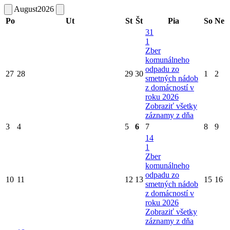
August
2026
Po
Ut
St
Št
Pia
So
Ne
31
1
Zber
komunálneho
odpadu zo
27
28
29
30
1
2
smetných nádob
z domácností v
roku 2026
Zobraziť všetky
záznamy z dňa
3
4
5
6
7
8
9
14
1
Zber
komunálneho
odpadu zo
10
11
12
13
15
16
smetných nádob
z domácností v
roku 2026
Zobraziť všetky
záznamy z dňa