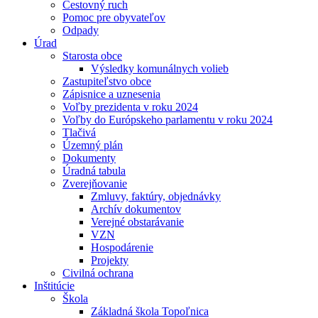
Cestovný ruch
Pomoc pre obyvateľov
Odpady
Úrad
Starosta obce
Výsledky komunálnych volieb
Zastupiteľstvo obce
Zápisnice a uznesenia
Voľby prezidenta v roku 2024
Voľby do Európskeho parlamentu v roku 2024
Tlačivá
Územný plán
Dokumenty
Úradná tabula
Zverejňovanie
Zmluvy, faktúry, objednávky
Archív dokumentov
Verejné obstarávanie
VZN
Hospodárenie
Projekty
Civilná ochrana
Inštitúcie
Škola
Základná škola Topoľnica