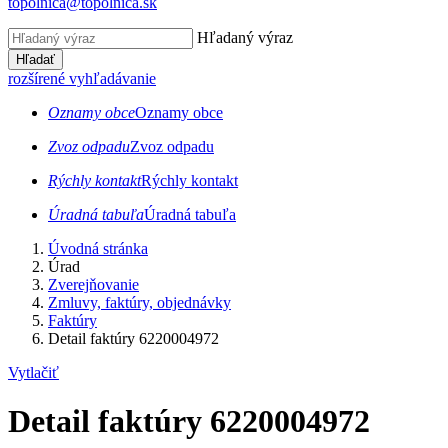
topolnica@topolnica.sk
Hľadaný výraz
Hľadať
rozšírené vyhľadávanie
Oznamy obce
Oznamy obce
Zvoz odpadu
Zvoz odpadu
Rýchly kontakt
Rýchly kontakt
Úradná tabuľa
Úradná tabuľa
Úvodná stránka
Úrad
Zverejňovanie
Zmluvy, faktúry, objednávky
Faktúry
Detail faktúry 6220004972
Vytlačiť
Detail faktúry 6220004972