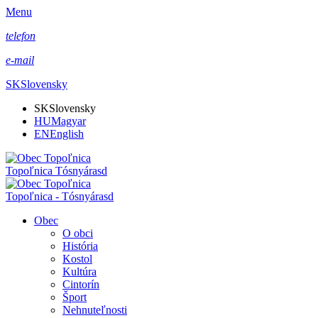
Menu
telefon
e-mail
SK
Slovensky
SK
Slovensky
HU
Magyar
EN
English
Topoľnica Tósnyárasd
Topoľnica - Tósnyárasd
Obec
O obci
História
Kostol
Kultúra
Cintorín
Šport
Nehnuteľnosti