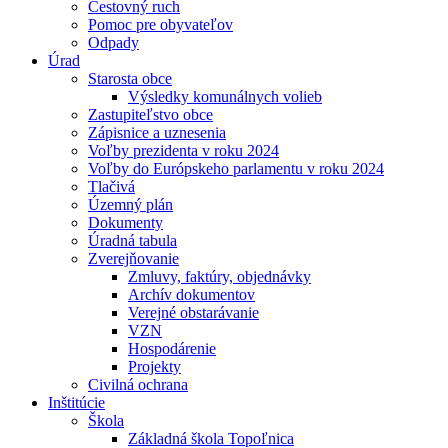
Cestovný ruch
Pomoc pre obyvateľov
Odpady
Úrad
Starosta obce
Výsledky komunálnych volieb
Zastupiteľstvo obce
Zápisnice a uznesenia
Voľby prezidenta v roku 2024
Voľby do Európskeho parlamentu v roku 2024
Tlačivá
Územný plán
Dokumenty
Úradná tabula
Zverejňovanie
Zmluvy, faktúry, objednávky
Archív dokumentov
Verejné obstarávanie
VZN
Hospodárenie
Projekty
Civilná ochrana
Inštitúcie
Škola
Základná škola Topoľnica