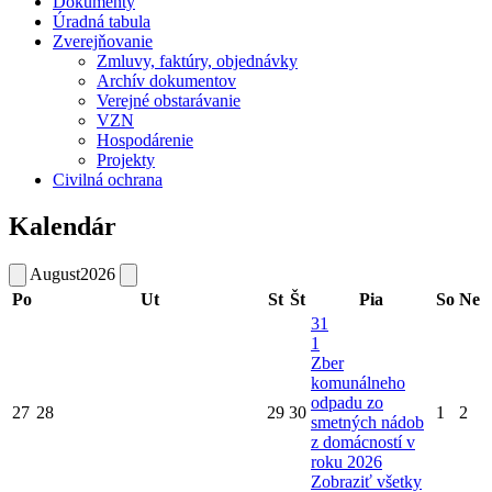
Dokumenty
Úradná tabula
Zverejňovanie
Zmluvy, faktúry, objednávky
Archív dokumentov
Verejné obstarávanie
VZN
Hospodárenie
Projekty
Civilná ochrana
Kalendár
August
2026
Po
Ut
St
Št
Pia
So
Ne
31
1
Zber
komunálneho
odpadu zo
27
28
29
30
1
2
smetných nádob
z domácností v
roku 2026
Zobraziť všetky