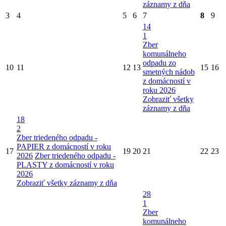
záznamy z dňa
3
4
5
6
7
8
9
14
1
Zber
komunálneho
odpadu zo
10
11
12
13
15
16
smetných nádob
z domácností v
roku 2026
Zobraziť všetky
záznamy z dňa
18
2
Zber triedeného odpadu -
PAPIER z domácností v roku
17
19
20
21
22
23
2026
Zber triedeného odpadu -
PLASTY z domácností v roku
2026
Zobraziť všetky záznamy z dňa
28
1
Zber
komunálneho