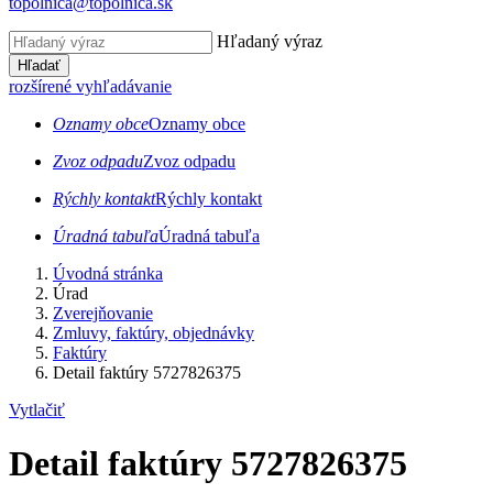
topolnica@topolnica.sk
Hľadaný výraz
Hľadať
rozšírené vyhľadávanie
Oznamy obce
Oznamy obce
Zvoz odpadu
Zvoz odpadu
Rýchly kontakt
Rýchly kontakt
Úradná tabuľa
Úradná tabuľa
Úvodná stránka
Úrad
Zverejňovanie
Zmluvy, faktúry, objednávky
Faktúry
Detail faktúry 5727826375
Vytlačiť
Detail faktúry 5727826375