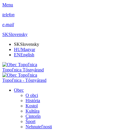
Menu
telefon
e-mail
SK
Slovensky
SK
Slovensky
HU
Magyar
EN
English
Topoľnica Tósnyárasd
Topoľnica - Tósnyárasd
Obec
O obci
História
Kostol
Kultúra
Cintorín
Šport
Nehnuteľnosti