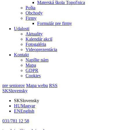
Materská škola Topoľnica
Pošta
Obchody
Firmy
Formulár pre firmy
Udalosti
Aktuality
Kalendár akcií
Fotogaléria
Videoprezentácia
Kontakt
Napíšte nám
Mapa
GDPR
Cookies
pre seniorov
Mapa webu
RSS
SK
Slovensky
SK
Slovensky
HU
Magyar
EN
English
031/781 12 58