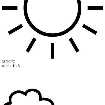
38/20 °C
utorok
11. 8.