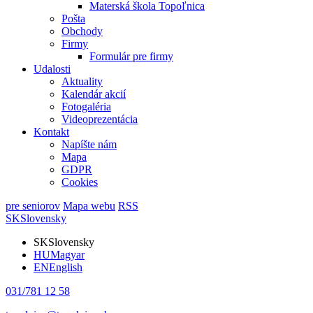
Materská škola Topoľnica
Pošta
Obchody
Firmy
Formulár pre firmy
Udalosti
Aktuality
Kalendár akcií
Fotogaléria
Videoprezentácia
Kontakt
Napíšte nám
Mapa
GDPR
Cookies
pre seniorov
Mapa webu
RSS
SK
Slovensky
SK
Slovensky
HU
Magyar
EN
English
031/781 12 58