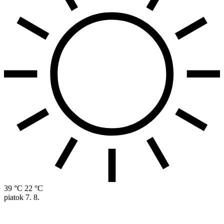
39 °C
22 °C
piatok
7. 8.