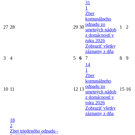
31
1
Zber
komunálneho
odpadu zo
27
28
29
30
1
2
smetných nádob
z domácností v
roku 2026
Zobraziť všetky
záznamy z dňa
3
4
5
6
7
8
9
14
1
Zber
komunálneho
odpadu zo
10
11
12
13
15
16
smetných nádob
z domácností v
roku 2026
Zobraziť všetky
záznamy z dňa
18
2
Zber triedeného odpadu -