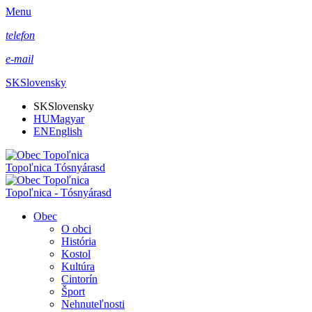
Menu
telefon
e-mail
SK
Slovensky
SK
Slovensky
HU
Magyar
EN
English
Topoľnica Tósnyárasd
Topoľnica - Tósnyárasd
Obec
O obci
História
Kostol
Kultúra
Cintorín
Šport
Nehnuteľnosti