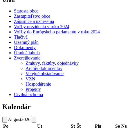
Starosta obce
Zastupiteľstvo obce
Zápisnice a uznesenia
Voľby prezidenta v roku 2024
Voľby do Európskeho parlamentu v roku 2024
Tlačivá
Územný plán
Dokumenty
Úradná tabula
Zverejňovanie
Zmluvy, faktúry, objednávky
Archív dokumentov
Verejné obstarávanie
VZN
Hospodárenie
Projekty
Civilná ochrana
Kalendár
August
2026
Po
Ut
St
Št
Pia
So
Ne