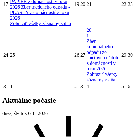
PAPIER z domácností v roku
17
19
20
21
22
23
2026
Zber triedeného odpadu -
PLASTY z domácností v roku
2026
Zobraziť všetky záznamy z dňa
28
1
Zber
komunálneho
odpadu zo
24
25
26
27
29
30
smetných nádob
z domácností v
roku 2026
Zobraziť všetky
záznamy z dňa
31
1
2
3
4
5
6
Aktuálne počasie
dnes, štvrtok 6. 8. 2026