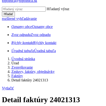
topolnica@topolnica.sk
Hľadaný výraz
Hľadať
rozšírené vyhľadávanie
Oznamy obce
Oznamy obce
Zvoz odpadu
Zvoz odpadu
Rýchly kontakt
Rýchly kontakt
Úradná tabuľa
Úradná tabuľa
Úvodná stránka
Úrad
Zverejňovanie
Zmluvy, faktúry, objednávky
Faktúry
Detail faktúry 24021313
Vytlačiť
Detail faktúry 24021313