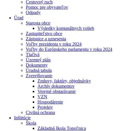
Cestovný ruch
Pomoc pre obyvateľov
Odpady
Úrad
Starosta obce
Výsledky komunálnych volieb
Zastupiteľstvo obce
Zápisnice a uznesenia
Voľby prezidenta v roku 2024
Voľby do Európskeho parlamentu v roku 2024
Tlačivá
Územný plán
Dokumenty
Úradná tabula
Zverejňovanie
Zmluvy, faktúry, objednávky
Archív dokumentov
Verejné obstarávanie
VZN
Hospodárenie
Projekty
Civilná ochrana
Inštitúcie
Škola
Základná škola Topoľnica