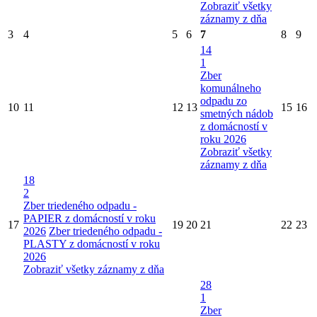
Zobraziť všetky
záznamy z dňa
3
4
5
6
7
8
9
14
1
Zber
komunálneho
odpadu zo
10
11
12
13
15
16
smetných nádob
z domácností v
roku 2026
Zobraziť všetky
záznamy z dňa
18
2
Zber triedeného odpadu -
PAPIER z domácností v roku
17
19
20
21
22
23
2026
Zber triedeného odpadu -
PLASTY z domácností v roku
2026
Zobraziť všetky záznamy z dňa
28
1
Zber