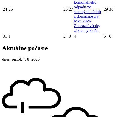
komunálneho
odpadu zo
24
25
26
27
29
30
smetných nádob
z domácností v
roku 2026
Zobraziť všetky
záznamy z dňa
31
1
2
3
4
5
6
Aktuálne počasie
dnes, piatok 7. 8. 2026