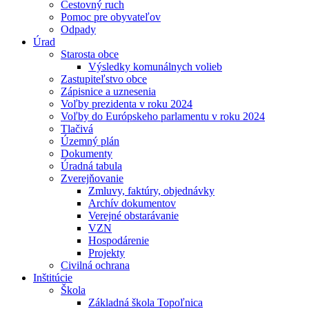
Cestovný ruch
Pomoc pre obyvateľov
Odpady
Úrad
Starosta obce
Výsledky komunálnych volieb
Zastupiteľstvo obce
Zápisnice a uznesenia
Voľby prezidenta v roku 2024
Voľby do Európskeho parlamentu v roku 2024
Tlačivá
Územný plán
Dokumenty
Úradná tabula
Zverejňovanie
Zmluvy, faktúry, objednávky
Archív dokumentov
Verejné obstarávanie
VZN
Hospodárenie
Projekty
Civilná ochrana
Inštitúcie
Škola
Základná škola Topoľnica