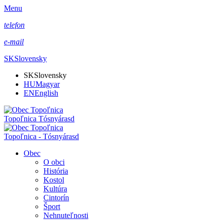
Menu
telefon
e-mail
SK
Slovensky
SK
Slovensky
HU
Magyar
EN
English
Topoľnica Tósnyárasd
Topoľnica - Tósnyárasd
Obec
O obci
História
Kostol
Kultúra
Cintorín
Šport
Nehnuteľnosti