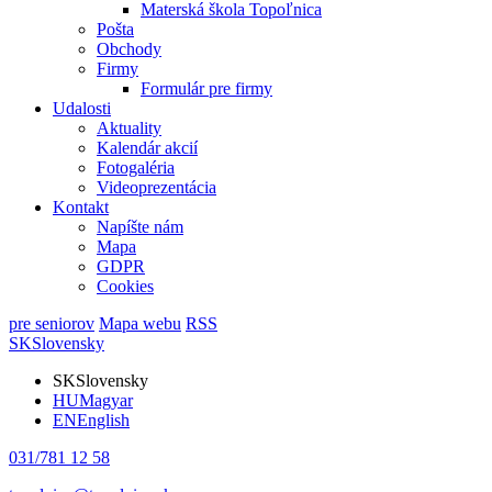
Materská škola Topoľnica
Pošta
Obchody
Firmy
Formulár pre firmy
Udalosti
Aktuality
Kalendár akcií
Fotogaléria
Videoprezentácia
Kontakt
Napíšte nám
Mapa
GDPR
Cookies
pre seniorov
Mapa webu
RSS
SK
Slovensky
SK
Slovensky
HU
Magyar
EN
English
031/781 12 58