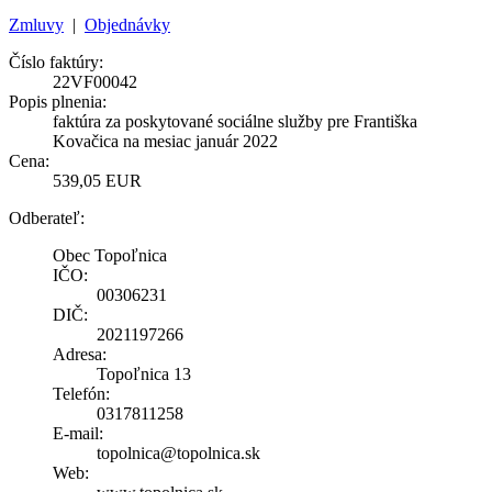
Zmluvy
|
Objednávky
Číslo faktúry:
22VF00042
Popis plnenia:
faktúra za poskytované sociálne služby pre Františka
Kovačica na mesiac január 2022
Cena:
539,05 EUR
Odberateľ:
Obec Topoľnica
IČO:
00306231
DIČ:
2021197266
Adresa:
Topoľnica 13
Telefón:
0317811258
E-mail:
topolnica@topolnica.sk
Web: