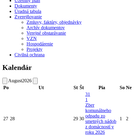
Územný plán
Dokumenty
Úradná tabula
Zverejňovanie
Zmluvy, faktúry, objednávky
Archív dokumentov
Verejné obstarávanie
VZN
Hospodárenie
Projekty
Civilná ochrana
Kalendár
August
2026
Po
Ut
St
Št
Pia
So
Ne
31
1
Zber
komunálneho
odpadu zo
27
28
29
30
1
2
smetných nádob
z domácností v
roku 2026