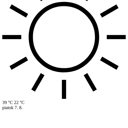
39 °C
22 °C
piatok
7. 8.