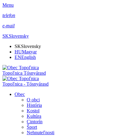
Menu
telefon
e-mail
SK
Slovensky
SK
Slovensky
HU
Magyar
EN
English
Topoľnica Tósnyárasd
Topoľnica - Tósnyárasd
Obec
O obci
História
Kostol
Kultúra
Cintorín
Šport
Nehnuteľnosti