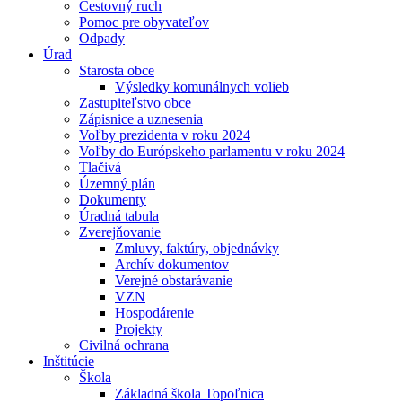
Cestovný ruch
Pomoc pre obyvateľov
Odpady
Úrad
Starosta obce
Výsledky komunálnych volieb
Zastupiteľstvo obce
Zápisnice a uznesenia
Voľby prezidenta v roku 2024
Voľby do Európskeho parlamentu v roku 2024
Tlačivá
Územný plán
Dokumenty
Úradná tabula
Zverejňovanie
Zmluvy, faktúry, objednávky
Archív dokumentov
Verejné obstarávanie
VZN
Hospodárenie
Projekty
Civilná ochrana
Inštitúcie
Škola
Základná škola Topoľnica