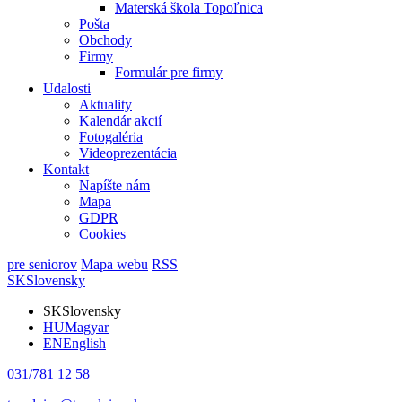
Materská škola Topoľnica
Pošta
Obchody
Firmy
Formulár pre firmy
Udalosti
Aktuality
Kalendár akcií
Fotogaléria
Videoprezentácia
Kontakt
Napíšte nám
Mapa
GDPR
Cookies
pre seniorov
Mapa webu
RSS
SK
Slovensky
SK
Slovensky
HU
Magyar
EN
English
031/781 12 58