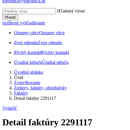
topolnica@topolnica.sk
Hľadaný výraz
Hľadať
rozšírené vyhľadávanie
Oznamy obce
Oznamy obce
Zvoz odpadu
Zvoz odpadu
Rýchly kontakt
Rýchly kontakt
Úradná tabuľa
Úradná tabuľa
Úvodná stránka
Úrad
Zverejňovanie
Zmluvy, faktúry, objednávky
Faktúry
Detail faktúry 2291117
Vytlačiť
Detail faktúry 2291117