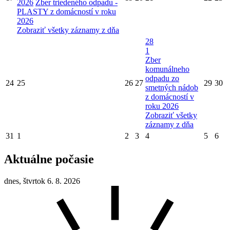
2026
Zber triedeného odpadu -
PLASTY z domácností v roku
2026
Zobraziť všetky záznamy z dňa
28
1
Zber
komunálneho
odpadu zo
24
25
26
27
29
30
smetných nádob
z domácností v
roku 2026
Zobraziť všetky
záznamy z dňa
31
1
2
3
4
5
6
Aktuálne počasie
dnes, štvrtok 6. 8. 2026