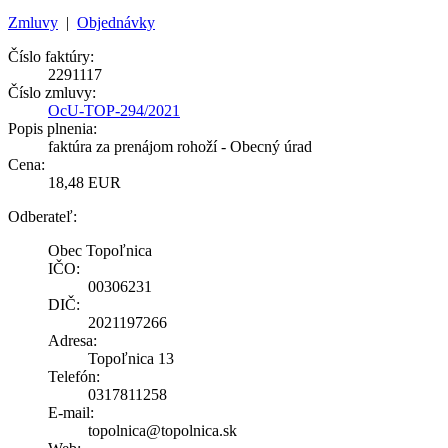
Zmluvy
|
Objednávky
Číslo faktúry:
2291117
Číslo zmluvy:
OcU-TOP-294/2021
Popis plnenia:
faktúra za prenájom rohoží - Obecný úrad
Cena:
18,48 EUR
Odberateľ:
Obec Topoľnica
IČO:
00306231
DIČ:
2021197266
Adresa:
Topoľnica 13
Telefón:
0317811258
E-mail:
topolnica@topolnica.sk