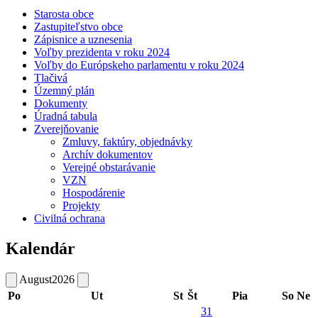
Starosta obce
Zastupiteľstvo obce
Zápisnice a uznesenia
Voľby prezidenta v roku 2024
Voľby do Európskeho parlamentu v roku 2024
Tlačivá
Územný plán
Dokumenty
Úradná tabula
Zverejňovanie
Zmluvy, faktúry, objednávky
Archív dokumentov
Verejné obstarávanie
VZN
Hospodárenie
Projekty
Civilná ochrana
Kalendár
August
2026
Po
Ut
St
Št
Pia
So
Ne
31