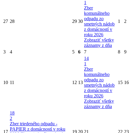
1
Zber
komunálneho
odpadu zo
27
28
29
30
1
2
smetných nádob
z domácností v
roku 2026
Zobraziť všetky
záznamy z dňa
3
4
5
6
7
8
9
14
1
Zber
komunálneho
odpadu zo
10
11
12
13
15
16
smetných nádob
z domácností v
roku 2026
Zobraziť všetky
záznamy z dňa
18
2
Zber triedeného odpadu -
PAPIER z domácností v roku
17
19
20
21
22
23