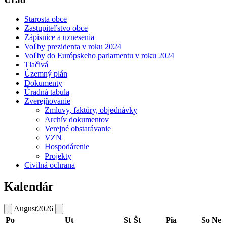
Starosta obce
Zastupiteľstvo obce
Zápisnice a uznesenia
Voľby prezidenta v roku 2024
Voľby do Európskeho parlamentu v roku 2024
Tlačivá
Územný plán
Dokumenty
Úradná tabula
Zverejňovanie
Zmluvy, faktúry, objednávky
Archív dokumentov
Verejné obstarávanie
VZN
Hospodárenie
Projekty
Civilná ochrana
Kalendár
August
2026
Po
Ut
St
Št
Pia
So
Ne