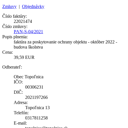
Zmluvy
|
Objednávky
Číslo faktúry:
22021474
Číslo zmluvy:
PAN-S-04/2021
Popis plnenia:
faktúra za poskytovanie ochrany objektu - október 2022 -
budova školstva
Cena:
39,59 EUR
Odberateľ:
Obec Topoľnica
IČO:
00306231
DIČ:
2021197266
Adresa:
Topoľnica 13
Telefón:
0317811258
E-mail: