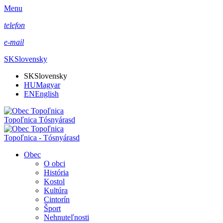
Menu
telefon
e-mail
SK
Slovensky
SK
Slovensky
HU
Magyar
EN
English
Topoľnica Tósnyárasd
Topoľnica - Tósnyárasd
Obec
O obci
História
Kostol
Kultúra
Cintorín
Šport
Nehnuteľnosti