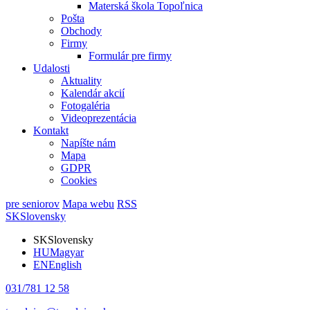
Materská škola Topoľnica
Pošta
Obchody
Firmy
Formulár pre firmy
Udalosti
Aktuality
Kalendár akcií
Fotogaléria
Videoprezentácia
Kontakt
Napíšte nám
Mapa
GDPR
Cookies
pre seniorov
Mapa webu
RSS
SK
Slovensky
SK
Slovensky
HU
Magyar
EN
English
031/781 12 58