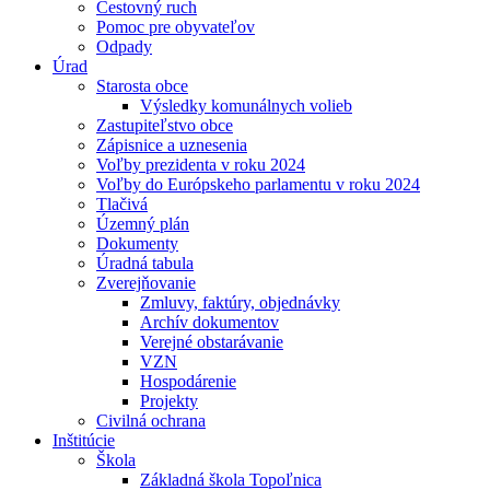
Cestovný ruch
Pomoc pre obyvateľov
Odpady
Úrad
Starosta obce
Výsledky komunálnych volieb
Zastupiteľstvo obce
Zápisnice a uznesenia
Voľby prezidenta v roku 2024
Voľby do Európskeho parlamentu v roku 2024
Tlačivá
Územný plán
Dokumenty
Úradná tabula
Zverejňovanie
Zmluvy, faktúry, objednávky
Archív dokumentov
Verejné obstarávanie
VZN
Hospodárenie
Projekty
Civilná ochrana
Inštitúcie
Škola
Základná škola Topoľnica