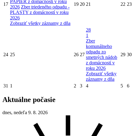
PAPIER z domácností v roku
17
19
20
21
22
23
2026
Zber triedeného odpadu -
PLASTY z domácností v roku
2026
Zobraziť všetky záznamy z dňa
28
1
Zber
komunálneho
odpadu zo
24
25
26
27
29
30
smetných nádob
z domácností v
roku 2026
Zobraziť všetky
záznamy z dňa
31
1
2
3
4
5
6
Aktuálne počasie
dnes, nedeľa 9. 8. 2026