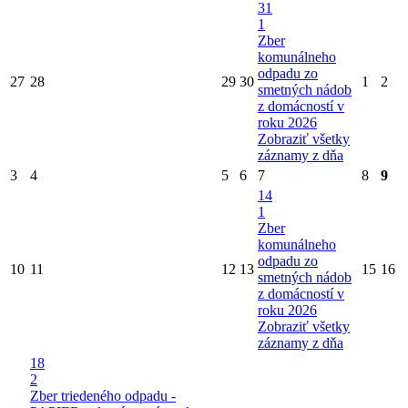
31
1
Zber
komunálneho
odpadu zo
27
28
29
30
1
2
smetných nádob
z domácností v
roku 2026
Zobraziť všetky
záznamy z dňa
3
4
5
6
7
8
9
14
1
Zber
komunálneho
odpadu zo
10
11
12
13
15
16
smetných nádob
z domácností v
roku 2026
Zobraziť všetky
záznamy z dňa
18
2
Zber triedeného odpadu -