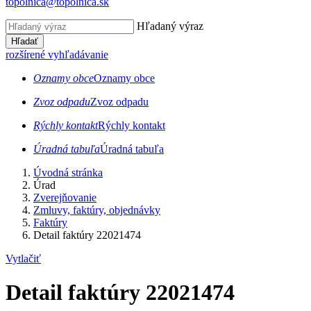
topolnica@topolnica.sk
Hľadaný výraz
Hľadať
rozšírené vyhľadávanie
Oznamy obce
Oznamy obce
Zvoz odpadu
Zvoz odpadu
Rýchly kontakt
Rýchly kontakt
Úradná tabuľa
Úradná tabuľa
Úvodná stránka
Úrad
Zverejňovanie
Zmluvy, faktúry, objednávky
Faktúry
Detail faktúry 22021474
Vytlačiť
Detail faktúry 22021474