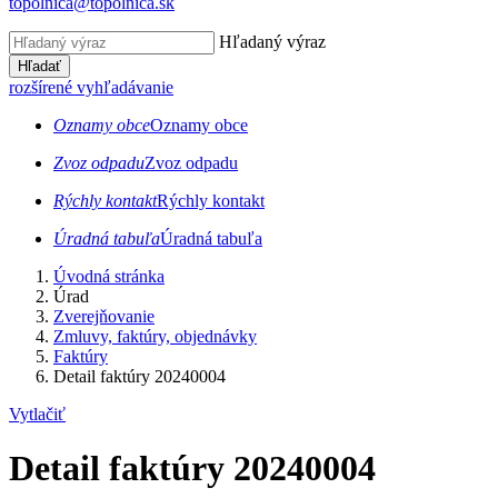
topolnica@topolnica.sk
Hľadaný výraz
Hľadať
rozšírené vyhľadávanie
Oznamy obce
Oznamy obce
Zvoz odpadu
Zvoz odpadu
Rýchly kontakt
Rýchly kontakt
Úradná tabuľa
Úradná tabuľa
Úvodná stránka
Úrad
Zverejňovanie
Zmluvy, faktúry, objednávky
Faktúry
Detail faktúry 20240004
Vytlačiť
Detail faktúry 20240004