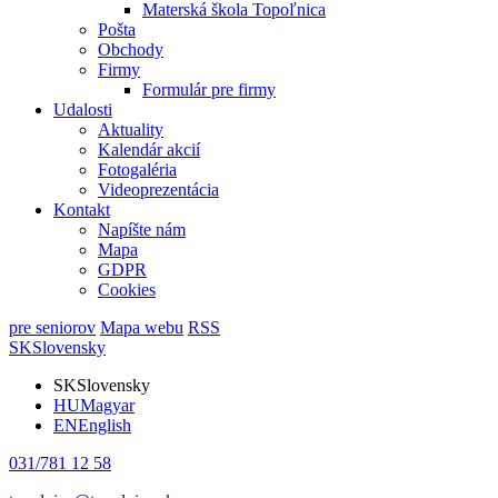
Materská škola Topoľnica
Pošta
Obchody
Firmy
Formulár pre firmy
Udalosti
Aktuality
Kalendár akcií
Fotogaléria
Videoprezentácia
Kontakt
Napíšte nám
Mapa
GDPR
Cookies
pre seniorov
Mapa webu
RSS
SK
Slovensky
SK
Slovensky
HU
Magyar
EN
English
031/781 12 58