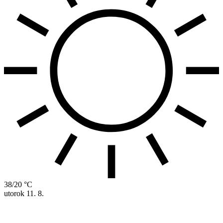
38/20 °C
utorok
11. 8.