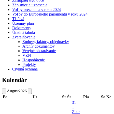
Zastupiteľstvo obce
Zápisnice a uznesenia
Voľby prezidenta v roku 2024
Voľby do Európskeho parlamentu v roku 2024
Tlačivá
Územný plán
Dokumenty
Úradná tabula
Zverejňovanie
Zmluvy, faktúry, objednávky
Archív dokumentov
Verejné obstarávanie
VZN
Hospodárenie
Projekty
Civilná ochrana
Kalendár
August
2026
Po
Ut
St
Št
Pia
So
Ne
31
1
Zber