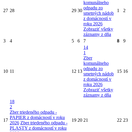
komunálneho
odpadu zo
27
28
29
30
1
2
smetných nádob
z domácností v
roku 2026
Zobraziť všetky
záznamy z dňa
3
4
5
6
7
8
9
14
1
Zber
komunálneho
odpadu zo
10
11
12
13
15
16
smetných nádob
z domácností v
roku 2026
Zobraziť všetky
záznamy z dňa
18
2
Zber triedeného odpadu -
PAPIER z domácností v roku
17
19
20
21
22
23
2026
Zber triedeného odpadu -
PLASTY z domácností v roku