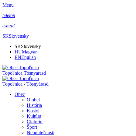
Menu
telefon
e-mail
SK
Slovensky
SK
Slovensky
HU
Magyar
EN
English
Topoľnica Tósnyárasd
Topoľnica - Tósnyárasd
Obec
O obci
História
Kostol
Kultúra
Cintorín
Šport
Nehnuteľnosti