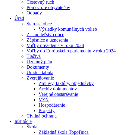
Cestovný ruch
Pomoc pre obyvateľov
Odpady
Úrad
Starosta obce
Výsledky komunálnych volieb
Zastupiteľstvo obce
Zápisnice a uznesenia
Voľby prezidenta v roku 2024
Voľby do Európskeho parlamentu v roku 2024
Tlačivá
Územný plán
Dokumenty
Úradná tabula
Zverejňovanie
Zmluvy, faktúry, objednávky
Archív dokumentov
Verejné obstarávanie
VZN
Hospodárenie
Projekty
Civilná ochrana
Inštitúcie
Škola
Základná škola Topoľnica