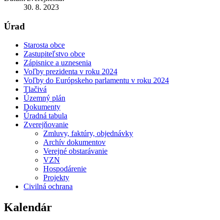
30. 8. 2023
Úrad
Starosta obce
Zastupiteľstvo obce
Zápisnice a uznesenia
Voľby prezidenta v roku 2024
Voľby do Európskeho parlamentu v roku 2024
Tlačivá
Územný plán
Dokumenty
Úradná tabula
Zverejňovanie
Zmluvy, faktúry, objednávky
Archív dokumentov
Verejné obstarávanie
VZN
Hospodárenie
Projekty
Civilná ochrana
Kalendár