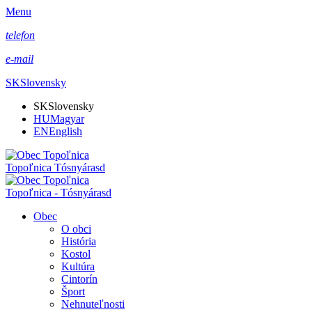
Menu
telefon
e-mail
SK
Slovensky
SK
Slovensky
HU
Magyar
EN
English
Topoľnica Tósnyárasd
Topoľnica - Tósnyárasd
Obec
O obci
História
Kostol
Kultúra
Cintorín
Šport
Nehnuteľnosti