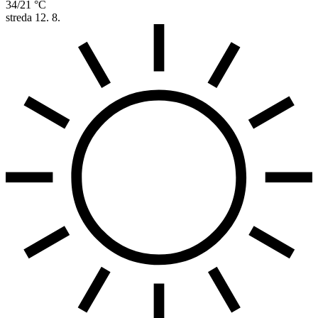
34/21 °C
streda
12. 8.