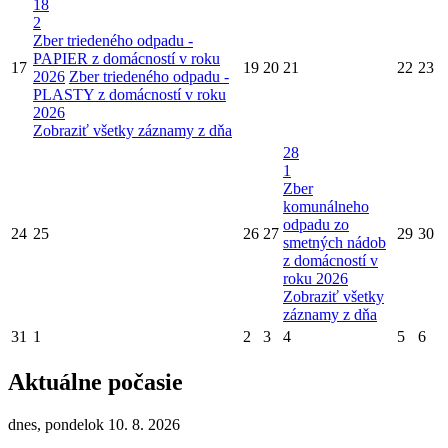
18
2
Zber triedeného odpadu -
PAPIER z domácností v roku
17
19
20
21
22
23
2026
Zber triedeného odpadu -
PLASTY z domácností v roku
2026
Zobraziť všetky záznamy z dňa
28
1
Zber
komunálneho
odpadu zo
24
25
26
27
29
30
smetných nádob
z domácností v
roku 2026
Zobraziť všetky
záznamy z dňa
31
1
2
3
4
5
6
Aktuálne počasie
dnes, pondelok 10. 8. 2026