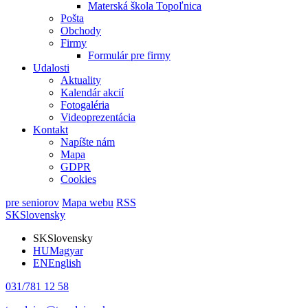
Materská škola Topoľnica
Pošta
Obchody
Firmy
Formulár pre firmy
Udalosti
Aktuality
Kalendár akcií
Fotogaléria
Videoprezentácia
Kontakt
Napíšte nám
Mapa
GDPR
Cookies
pre seniorov
Mapa webu
RSS
SK
Slovensky
SK
Slovensky
HU
Magyar
EN
English
031/781 12 58