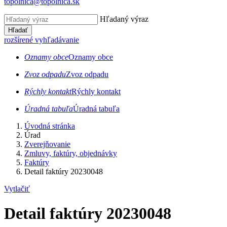
topolnica@topolnica.sk
Hľadaný výraz
Hľadať
rozšírené vyhľadávanie
Oznamy obce
Oznamy obce
Zvoz odpadu
Zvoz odpadu
Rýchly kontakt
Rýchly kontakt
Úradná tabuľa
Úradná tabuľa
Úvodná stránka
Úrad
Zverejňovanie
Zmluvy, faktúry, objednávky
Faktúry
Detail faktúry 20230048
Vytlačiť
Detail faktúry 20230048