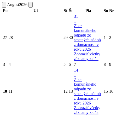
August
2026
Po
Ut
St
Št
Pia
So
Ne
31
1
Zber
komunálneho
odpadu zo
27
28
29
30
1
2
smetných nádob
z domácností v
roku 2026
Zobraziť všetky
záznamy z dňa
3
4
5
6
7
8
9
14
1
Zber
komunálneho
odpadu zo
10
11
12
13
15
16
smetných nádob
z domácností v
roku 2026
Zobraziť všetky
záznamy z dňa