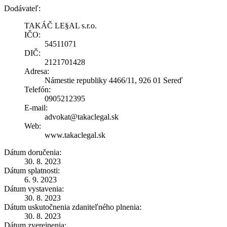
Dodávateľ:
TAKÁČ LE§AL s.r.o.
IČO:
54511071
DIČ:
2121701428
Adresa:
Námestie republiky 4466/11, 926 01 Sereď
Telefón:
0905212395
E-mail:
advokat@takaclegal.sk
Web:
www.takaclegal.sk
Dátum doručenia:
30. 8. 2023
Dátum splatnosti:
6. 9. 2023
Dátum vystavenia:
30. 8. 2023
Dátum uskutočnenia zdaniteľného plnenia:
30. 8. 2023
Dátum zverejnenia: