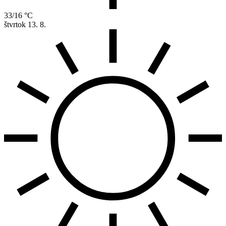
33/16 °C
štvrtok
13. 8.