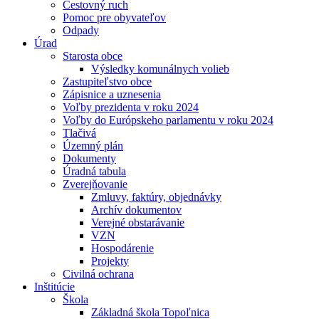
Cestovný ruch
Pomoc pre obyvateľov
Odpady
Úrad
Starosta obce
Výsledky komunálnych volieb
Zastupiteľstvo obce
Zápisnice a uznesenia
Voľby prezidenta v roku 2024
Voľby do Európskeho parlamentu v roku 2024
Tlačivá
Územný plán
Dokumenty
Úradná tabula
Zverejňovanie
Zmluvy, faktúry, objednávky
Archív dokumentov
Verejné obstarávanie
VZN
Hospodárenie
Projekty
Civilná ochrana
Inštitúcie
Škola
Základná škola Topoľnica