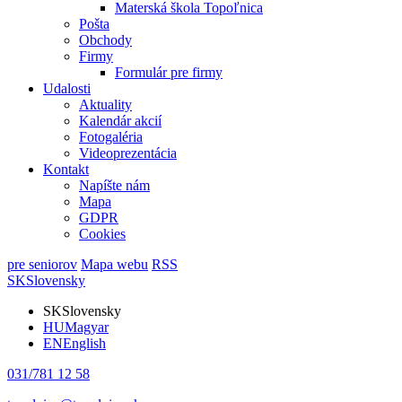
Materská škola Topoľnica
Pošta
Obchody
Firmy
Formulár pre firmy
Udalosti
Aktuality
Kalendár akcií
Fotogaléria
Videoprezentácia
Kontakt
Napíšte nám
Mapa
GDPR
Cookies
pre seniorov
Mapa webu
RSS
SK
Slovensky
SK
Slovensky
HU
Magyar
EN
English
031/781 12 58