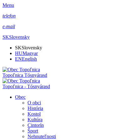
Menu
telefon
e-mail
SK
Slovensky
SK
Slovensky
HU
Magyar
EN
English
Topoľnica Tósnyárasd
Topoľnica - Tósnyárasd
Obec
O obci
História
Kostol
Kultúra
Cintorín
Šport
Nehnuteľnosti