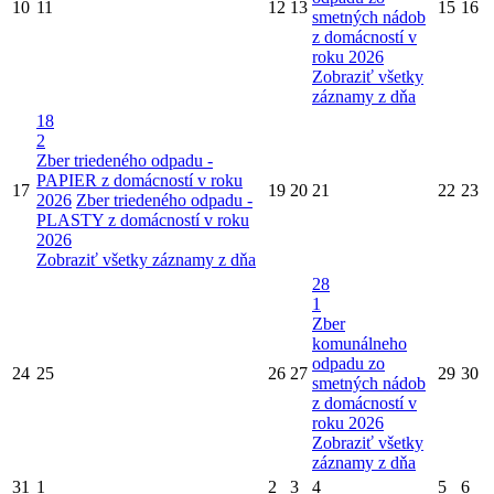
10
11
12
13
15
16
smetných nádob
z domácností v
roku 2026
Zobraziť všetky
záznamy z dňa
18
2
Zber triedeného odpadu -
PAPIER z domácností v roku
17
19
20
21
22
23
2026
Zber triedeného odpadu -
PLASTY z domácností v roku
2026
Zobraziť všetky záznamy z dňa
28
1
Zber
komunálneho
odpadu zo
24
25
26
27
29
30
smetných nádob
z domácností v
roku 2026
Zobraziť všetky
záznamy z dňa
31
1
2
3
4
5
6