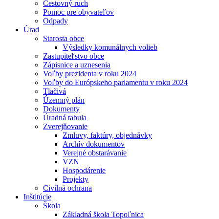
Cestovný ruch
Pomoc pre obyvateľov
Odpady
Úrad
Starosta obce
Výsledky komunálnych volieb
Zastupiteľstvo obce
Zápisnice a uznesenia
Voľby prezidenta v roku 2024
Voľby do Európskeho parlamentu v roku 2024
Tlačivá
Územný plán
Dokumenty
Úradná tabula
Zverejňovanie
Zmluvy, faktúry, objednávky
Archív dokumentov
Verejné obstarávanie
VZN
Hospodárenie
Projekty
Civilná ochrana
Inštitúcie
Škola
Základná škola Topoľnica