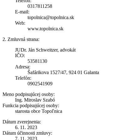
Telefón:
0317811258
E-mail:
topolnica@topolnica.sk
Web:
www.topolnica.sk
2. Zmluvná strana:
JUDr. Ján Schweitzer, advokát
IČO:
53581130
Adresa:
Šafárikova 1527/47, 924 01 Galanta
Telefón:
0902541909
Meno podpisujúcej osoby:
Ing. Miroslav Szabó
Funkcia podpisujúcej osoby:
starosta obce Topoľnica
Dátum zverejnenia:
6. 11. 2023
Dátum účinnosti zmluvy:
7. 11. 2023