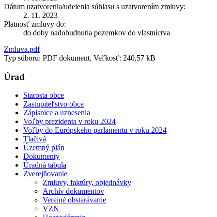
Dátum uzatvorenia/udelenia súhlasu s uzatvorením zmluvy:
2. 11. 2023
Platnosť zmluvy do:
do doby nadobudnutia pozemkov do vlastníctva
Zmluva.pdf
Typ súboru: PDF dokument, Veľkosť: 240,57 kB
Úrad
Starosta obce
Zastupiteľstvo obce
Zápisnice a uznesenia
Voľby prezidenta v roku 2024
Voľby do Európskeho parlamentu v roku 2024
Tlačivá
Územný plán
Dokumenty
Úradná tabula
Zverejňovanie
Zmluvy, faktúry, objednávky
Archív dokumentov
Verejné obstarávanie
VZN