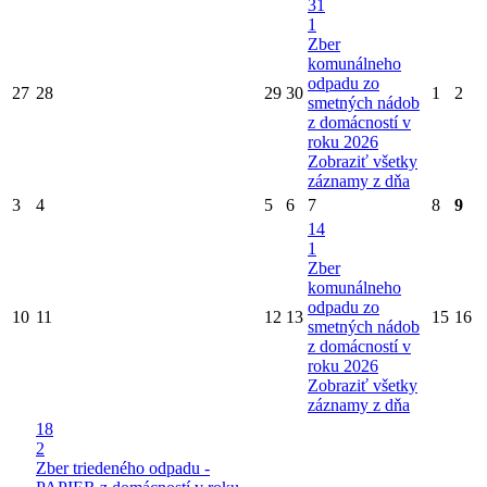
31
1
Zber
komunálneho
odpadu zo
27
28
29
30
1
2
smetných nádob
z domácností v
roku 2026
Zobraziť všetky
záznamy z dňa
3
4
5
6
7
8
9
14
1
Zber
komunálneho
odpadu zo
10
11
12
13
15
16
smetných nádob
z domácností v
roku 2026
Zobraziť všetky
záznamy z dňa
18
2
Zber triedeného odpadu -