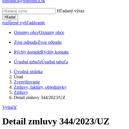
topolnica@topolnica.sk
Hľadaný výraz
Hľadať
rozšírené vyhľadávanie
Oznamy obce
Oznamy obce
Zvoz odpadu
Zvoz odpadu
Rýchly kontakt
Rýchly kontakt
Úradná tabuľa
Úradná tabuľa
Úvodná stránka
Úrad
Zverejňovanie
Zmluvy, faktúry, objednávky
Zmluvy
Detail zmluvy 344/2023/UZ
Vytlačiť
Detail zmluvy 344/2023/UZ