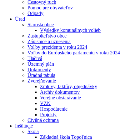
Cestovný ruch
Pomoc pre obyvateľov
Odpady
Úrad
Starosta obce
Výsledky komunálnych volieb
Zastupiteľstvo obce
Zápisnice a uznesenia
Voľby prezidenta v roku 2024
Voľby do Európskeho parlamentu v roku 2024
Tlačivá
Územný plán
Dokumenty
Úradná tabula
Zverejňovanie
Zmluvy, faktúry, objednávky
Archív dokumentov
Verejné obstarávanie
VZN
Hospodárenie
Projekty
Civilná ochrana
Inštitúcie
Škola
Základná škola Topoľnica