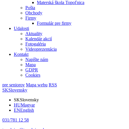
Materská škola Topoľnica
Pošta
Obchody
Firmy
Formulár pre firmy
Udalosti
Aktuality
Kalendár akcií
Fotogaléria
Videoprezentácia
Kontakt
Napíšte nám
Mapa
GDPR
Cookies
pre seniorov
Mapa webu
RSS
SK
Slovensky
SK
Slovensky
HU
Magyar
EN
English
031/781 12 58