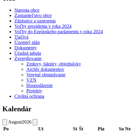
Starosta obce
Zastupiteľstvo obce
Zápisnice a uznesenia
Voľby prezidenta v roku 2024
Voľby do Európskeho parlamentu v roku 2024
Tlačivá
Územný plán
Dokumenty
Úradná tabula
Zverejňovanie
Zmluvy, faktúry, objednávky
Archív dokumentov
Verejné obstarávanie
VZN
Hospodárenie
Projekty
Civilná ochrana
Kalendár
August
2026
Po
Ut
St
Št
Pia
So
Ne