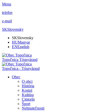
Menu
telefon
e-mail
SK
Slovensky
SK
Slovensky
HU
Magyar
EN
English
Topoľnica Tósnyárasd
Topoľnica - Tósnyárasd
Obec
O obci
História
Kostol
Kultúra
Cintorín
Šport
Nehnuteľnosti