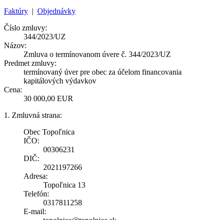
Faktúry
|
Objednávky
Číslo zmluvy:
344/2023/UZ
Názov:
Zmluva o termínovanom úvere č. 344/2023/UZ
Predmet zmluvy:
termínovaný úver pre obec za účelom financovania
kapitálových výdavkov
Cena:
30 000,00 EUR
1. Zmluvná strana:
Obec Topoľnica
IČO:
00306231
DIČ:
2021197266
Adresa:
Topoľnica 13
Telefón:
0317811258
E-mail: