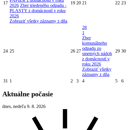
PAPIER z domácností v roku
17
19
20
21
22
23
2026
Zber triedeného odpadu -
PLASTY z domácností v roku
2026
Zobraziť všetky záznamy z dňa
28
1
Zber
komunálneho
odpadu zo
24
25
26
27
29
30
smetných nádob
z domácností v
roku 2026
Zobraziť všetky
záznamy z dňa
31
1
2
3
4
5
6
Aktuálne počasie
dnes, nedeľa 9. 8. 2026