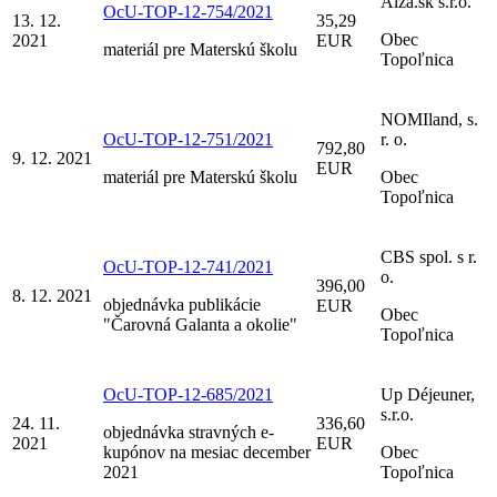
Alza.sk s.r.o.
OcU-TOP-12-754/2021
13. 12.
35,29
Obec
2021
EUR
materiál pre Materskú školu
Topoľnica
NOMIland, s.
OcU-TOP-12-751/2021
r. o.
792,80
9. 12. 2021
EUR
materiál pre Materskú školu
Obec
Topoľnica
CBS spol. s r.
OcU-TOP-12-741/2021
o.
396,00
8. 12. 2021
objednávka publikácie
EUR
Obec
"Čarovná Galanta a okolie"
Topoľnica
OcU-TOP-12-685/2021
Up Déjeuner,
s.r.o.
24. 11.
336,60
objednávka stravných e-
2021
EUR
kupónov na mesiac december
Obec
2021
Topoľnica