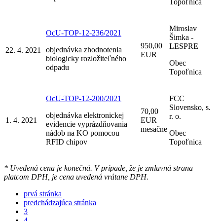
Topoľnica
Miroslav
OcU-TOP-12-236/2021
Šimka -
950,00
LESPRE
objednávka zhodnotenia
22. 4. 2021
EUR
biologicky rozložiteľného
Obec
odpadu
Topoľnica
OcU-TOP-12-200/2021
FCC
Slovensko, s.
70,00
objednávka elektronickej
r. o.
1. 4. 2021
EUR
evidencie vyprázdňovania
mesačne
nádob na KO pomocou
Obec
RFID chipov
Topoľnica
* Uvedená cena je konečná. V prípade, že je zmluvná strana
platcom DPH, je cena uvedená vrátane DPH.
prvá stránka
predchádzajúca stránka
3
4