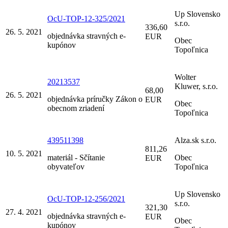
Up Slovensko
OcU-TOP-12-325/2021
s.r.o.
336,60
26. 5. 2021
objednávka stravných e-
EUR
Obec
kupónov
Topoľnica
Wolter
20213537
Kluwer, s.r.o.
68,00
26. 5. 2021
objednávka príručky Zákon o
EUR
Obec
obecnom zriadení
Topoľnica
439511398
Alza.sk s.r.o.
811,26
10. 5. 2021
materiál - Sčítanie
Obec
EUR
obyvateľov
Topoľnica
Up Slovensko
OcU-TOP-12-256/2021
s.r.o.
321,30
27. 4. 2021
objednávka stravných e-
EUR
Obec
kupónov