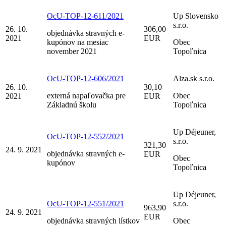
OcU-TOP-12-611/2021
Up Slovensko
s.r.o.
26. 10.
306,00
objednávka stravných e-
2021
EUR
kupónov na mesiac
Obec
november 2021
Topoľnica
OcU-TOP-12-606/2021
Alza.sk s.r.o.
26. 10.
30,10
externá napaľovačka pre
Obec
2021
EUR
Základnú školu
Topoľnica
Up Déjeuner,
OcU-TOP-12-552/2021
s.r.o.
321,30
24. 9. 2021
objednávka stravných e-
EUR
Obec
kupónov
Topoľnica
Up Déjeuner,
OcU-TOP-12-551/2021
s.r.o.
963,90
24. 9. 2021
EUR
objednávka stravných lístkov
Obec