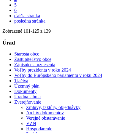
5
6
ďalšia stránka
posledná stránka
Zobrazené
101
-
125
z 139
Úrad
Starosta obce
Zastupiteľstvo obce
Zápisnice a uznesenia
Voľby prezidenta v roku 2024
Voľby do Európskeho parlamentu v roku 2024
Tlačivá
Územný plán
Dokumenty
Úradná tabula
Zverejňovanie
Zmluvy, faktúry, objednávky
Archív dokumentov
Verejné obstarávanie
VZN
Hospodárenie