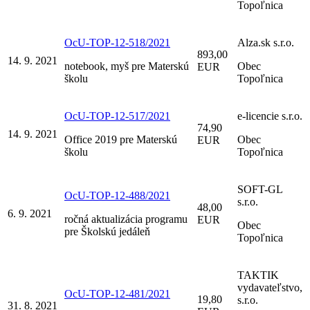
Topoľnica
OcU-TOP-12-518/2021
Alza.sk s.r.o.
893,00
14. 9. 2021
notebook, myš pre Materskú
Obec
EUR
školu
Topoľnica
OcU-TOP-12-517/2021
e-licencie s.r.o.
74,90
14. 9. 2021
Office 2019 pre Materskú
Obec
EUR
školu
Topoľnica
SOFT-GL
OcU-TOP-12-488/2021
s.r.o.
48,00
6. 9. 2021
ročná aktualizácia programu
EUR
Obec
pre Školskú jedáleň
Topoľnica
TAKTIK
vydavateľstvo,
OcU-TOP-12-481/2021
19,80
s.r.o.
31. 8. 2021