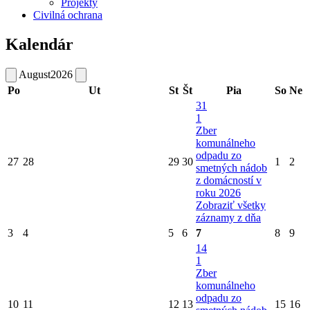
Projekty
Civilná ochrana
Kalendár
August
2026
Po
Ut
St
Št
Pia
So
Ne
31
1
Zber
komunálneho
odpadu zo
27
28
29
30
1
2
smetných nádob
z domácností v
roku 2026
Zobraziť všetky
záznamy z dňa
3
4
5
6
7
8
9
14
1
Zber
komunálneho
odpadu zo
10
11
12
13
15
16