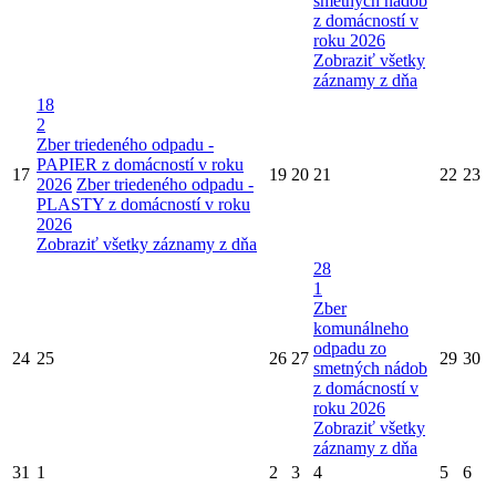
smetných nádob
z domácností v
roku 2026
Zobraziť všetky
záznamy z dňa
18
2
Zber triedeného odpadu -
PAPIER z domácností v roku
17
19
20
21
22
23
2026
Zber triedeného odpadu -
PLASTY z domácností v roku
2026
Zobraziť všetky záznamy z dňa
28
1
Zber
komunálneho
odpadu zo
24
25
26
27
29
30
smetných nádob
z domácností v
roku 2026
Zobraziť všetky
záznamy z dňa
31
1
2
3
4
5
6