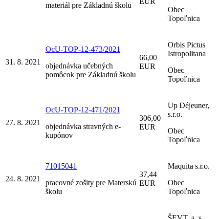
EUR
materiál pre Základnú školu
Obec
Topoľnica
Orbis Pictus
OcU-TOP-12-473/2021
Istropolitana
66,00
31. 8. 2021
objednávka učebných
EUR
Obec
pomôcok pre Základnú školu
Topoľnica
Up Déjeuner,
OcU-TOP-12-471/2021
s.r.o.
306,00
27. 8. 2021
objednávka stravných e-
EUR
Obec
kupónov
Topoľnica
71015041
Maquita s.r.o.
37,44
24. 8. 2021
pracovné zošity pre Materskú
Obec
EUR
školu
Topoľnica
ŠEVT, a. s.