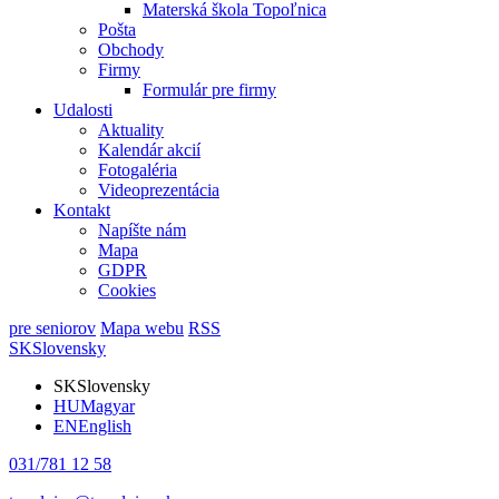
Materská škola Topoľnica
Pošta
Obchody
Firmy
Formulár pre firmy
Udalosti
Aktuality
Kalendár akcií
Fotogaléria
Videoprezentácia
Kontakt
Napíšte nám
Mapa
GDPR
Cookies
pre seniorov
Mapa webu
RSS
SK
Slovensky
SK
Slovensky
HU
Magyar
EN
English
031/781 12 58