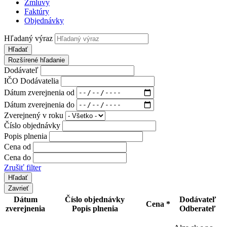
Zmluvy
Faktúry
Objednávky
Hľadaný výraz
Hľadať
Rozšírené hľadanie
Dodávateľ
IČO Dodávatelia
Dátum zverejnenia od
Dátum zverejnenia do
Zverejnený v roku
Číslo objednávky
Popis plnenia
Cena od
Cena do
Zrušiť filter
Zavrieť
Dátum
Číslo objednávky
Dodávateľ
Cena *
zverejnenia
Popis plnenia
Odberateľ