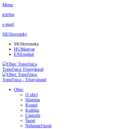
Menu
telefon
e-mail
SK
Slovensky
SK
Slovensky
HU
Magyar
EN
English
Topoľnica Tósnyárasd
Topoľnica - Tósnyárasd
Obec
O obci
História
Kostol
Kultúra
Cintorín
Šport
Nehnuteľnosti