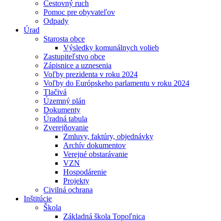
Cestovný ruch
Pomoc pre obyvateľov
Odpady
Úrad
Starosta obce
Výsledky komunálnych volieb
Zastupiteľstvo obce
Zápisnice a uznesenia
Voľby prezidenta v roku 2024
Voľby do Európskeho parlamentu v roku 2024
Tlačivá
Územný plán
Dokumenty
Úradná tabula
Zverejňovanie
Zmluvy, faktúry, objednávky
Archív dokumentov
Verejné obstarávanie
VZN
Hospodárenie
Projekty
Civilná ochrana
Inštitúcie
Škola
Základná škola Topoľnica