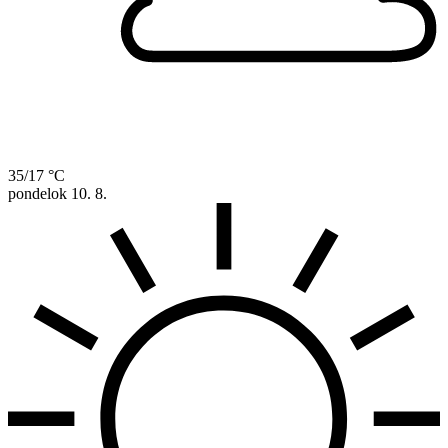
35/17 °C
pondelok
10. 8.