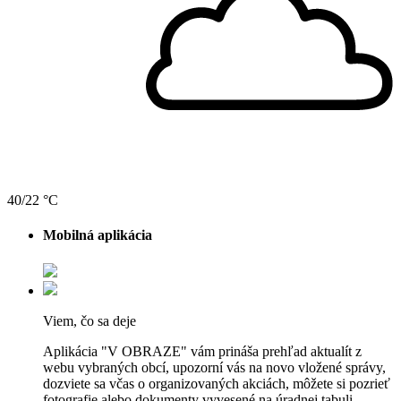
40/22 °C
Mobilná aplikácia
Viem, čo sa deje
Aplikácia "V OBRAZE" vám prináša prehľad aktualít z
webu vybraných obcí, upozorní vás na novo vložené správy,
dozviete sa včas o organizovaných akciách, môžete si pozrieť
fotografie alebo dokumenty vyvesené na úradnej tabuli