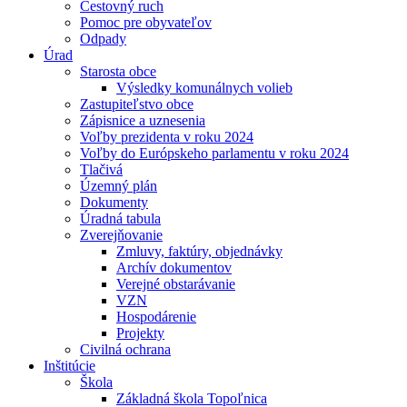
Cestovný ruch
Pomoc pre obyvateľov
Odpady
Úrad
Starosta obce
Výsledky komunálnych volieb
Zastupiteľstvo obce
Zápisnice a uznesenia
Voľby prezidenta v roku 2024
Voľby do Európskeho parlamentu v roku 2024
Tlačivá
Územný plán
Dokumenty
Úradná tabula
Zverejňovanie
Zmluvy, faktúry, objednávky
Archív dokumentov
Verejné obstarávanie
VZN
Hospodárenie
Projekty
Civilná ochrana
Inštitúcie
Škola
Základná škola Topoľnica