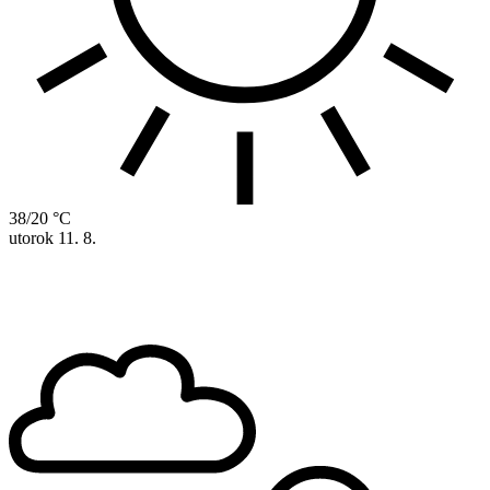
38/20 °C
utorok
11. 8.