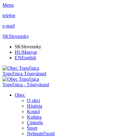
Menu
telefon
e-mail
SK
Slovensky
SK
Slovensky
HU
Magyar
EN
English
Topoľnica Tósnyárasd
Topoľnica - Tósnyárasd
Obec
O obci
História
Kostol
Kultúra
Cintorín
Šport
Nehnuteľnosti