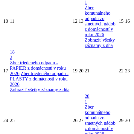
1
Zber
komunálneho
odpadu zo
10
11
12
13
15
16
smetných nádob
z domácností v
roku 2026
Zobraziť všetky
záznamy z dňa
18
2
Zber triedeného odpadu -
PAPIER z domácností v roku
17
19
20
21
22
23
2026
Zber triedeného odpadu -
PLASTY z domácností v roku
2026
Zobraziť všetky záznamy z dňa
28
1
Zber
komunálneho
odpadu zo
24
25
26
27
29
30
smetných nádob
z domácností v
roku 2026