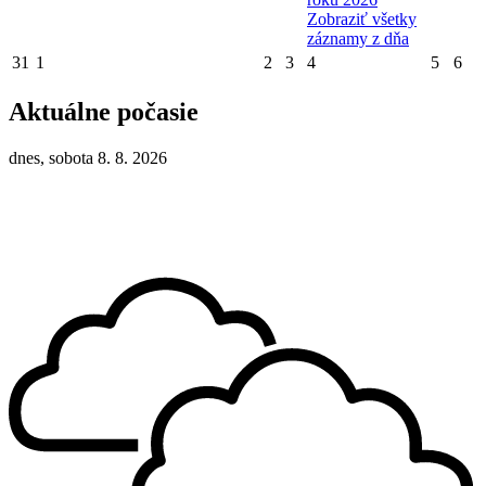
Zobraziť všetky
záznamy z dňa
31
1
2
3
4
5
6
Aktuálne počasie
dnes, sobota 8. 8. 2026