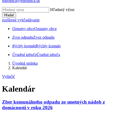
topolnica@topolnica.sk
Hľadaný výraz
Hľadať
rozšírené vyhľadávanie
Oznamy obce
Oznamy obce
Zvoz odpadu
Zvoz odpadu
Rýchly kontakt
Rýchly kontakt
Úradná tabuľa
Úradná tabuľa
Úvodná stránka
Kalendár
Vytlačiť
Kalendár
Zber komunálneho odpadu zo smetných nádob z
domácností v roku 2026