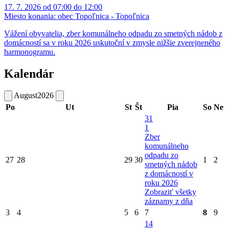
17. 7. 2026 od 07:00 do 12:00
Miesto konania:
obec Topoľnica - Topoľnica
Vážení obyvatelia, zber komunálneho odpadu zo smetných nádob z
domácností sa v roku 2026 uskutoční v zmysle nižšie zverejneného
harmonogramu.
Kalendár
August
2026
Po
Ut
St
Št
Pia
So
Ne
31
1
Zber
komunálneho
odpadu zo
27
28
29
30
1
2
smetných nádob
z domácností v
roku 2026
Zobraziť všetky
záznamy z dňa
3
4
5
6
7
8
9
14