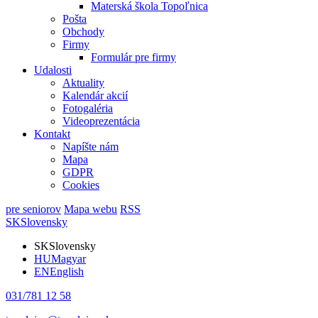
Materská škola Topoľnica
Pošta
Obchody
Firmy
Formulár pre firmy
Udalosti
Aktuality
Kalendár akcií
Fotogaléria
Videoprezentácia
Kontakt
Napíšte nám
Mapa
GDPR
Cookies
pre seniorov
Mapa webu
RSS
SK
Slovensky
SK
Slovensky
HU
Magyar
EN
English
031/781 12 58