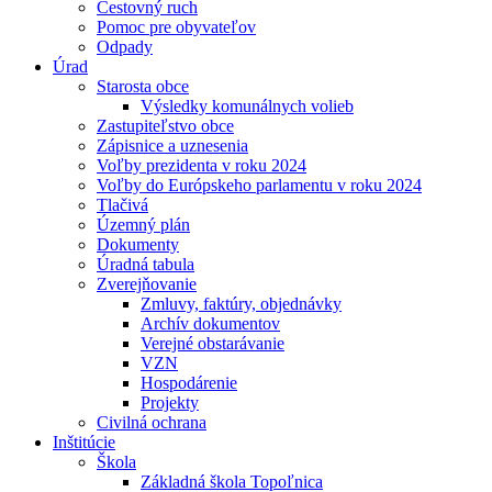
Cestovný ruch
Pomoc pre obyvateľov
Odpady
Úrad
Starosta obce
Výsledky komunálnych volieb
Zastupiteľstvo obce
Zápisnice a uznesenia
Voľby prezidenta v roku 2024
Voľby do Európskeho parlamentu v roku 2024
Tlačivá
Územný plán
Dokumenty
Úradná tabula
Zverejňovanie
Zmluvy, faktúry, objednávky
Archív dokumentov
Verejné obstarávanie
VZN
Hospodárenie
Projekty
Civilná ochrana
Inštitúcie
Škola
Základná škola Topoľnica