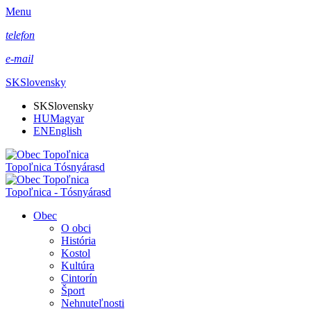
Menu
telefon
e-mail
SK
Slovensky
SK
Slovensky
HU
Magyar
EN
English
Topoľnica Tósnyárasd
Topoľnica - Tósnyárasd
Obec
O obci
História
Kostol
Kultúra
Cintorín
Šport
Nehnuteľnosti