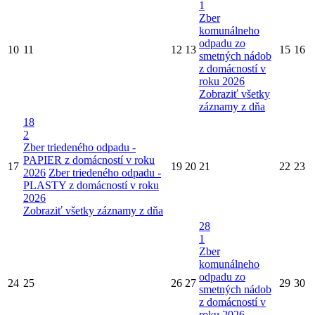
1
Zber
komunálneho
odpadu zo
10
11
12
13
15
16
smetných nádob
z domácností v
roku 2026
Zobraziť všetky
záznamy z dňa
18
2
Zber triedeného odpadu -
PAPIER z domácností v roku
17
19
20
21
22
23
2026
Zber triedeného odpadu -
PLASTY z domácností v roku
2026
Zobraziť všetky záznamy z dňa
28
1
Zber
komunálneho
odpadu zo
24
25
26
27
29
30
smetných nádob
z domácností v
roku 2026