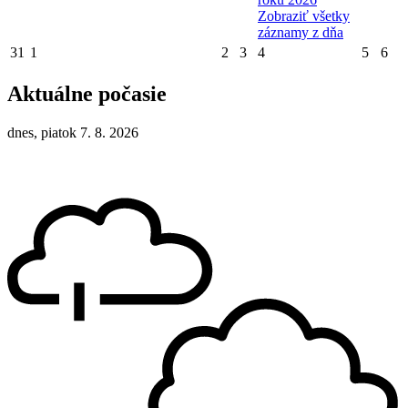
Zobraziť všetky
záznamy z dňa
31
1
2
3
4
5
6
Aktuálne počasie
dnes, piatok 7. 8. 2026