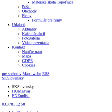
Materská škola Topoľnica
Pošta
Obchody
Firmy
Formulár pre firmy
Udalosti
Aktuality
Kalendár akcií
Fotogaléria
Videoprezentácia
Kontakt
Napíšte nám
Mapa
GDPR
Cookies
pre seniorov
Mapa webu
RSS
SK
Slovensky
SK
Slovensky
HU
Magyar
EN
English
031/781 12 58