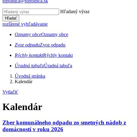
topolnica@topolnica.sk
Hľadaný výraz
Hľadať
rozšírené vyhľadávanie
Oznamy obce
Oznamy obce
Zvoz odpadu
Zvoz odpadu
Rýchly kontakt
Rýchly kontakt
Úradná tabuľa
Úradná tabuľa
Úvodná stránka
Kalendár
Vytlačiť
Kalendár
Zber komunálneho odpadu zo smetných nádob z
domácností v roku 2026