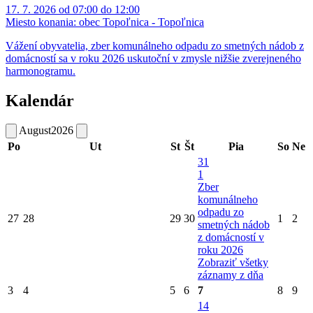
17. 7. 2026 od 07:00 do 12:00
Miesto konania:
obec Topoľnica - Topoľnica
Vážení obyvatelia, zber komunálneho odpadu zo smetných nádob z
domácností sa v roku 2026 uskutoční v zmysle nižšie zverejneného
harmonogramu.
Kalendár
August
2026
Po
Ut
St
Št
Pia
So
Ne
31
1
Zber
komunálneho
odpadu zo
27
28
29
30
1
2
smetných nádob
z domácností v
roku 2026
Zobraziť všetky
záznamy z dňa
3
4
5
6
7
8
9
14