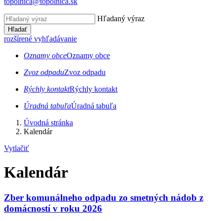
topolnica@topolnica.sk
Hľadaný výraz
Hľadať
rozšírené vyhľadávanie
Oznamy obce
Oznamy obce
Zvoz odpadu
Zvoz odpadu
Rýchly kontakt
Rýchly kontakt
Úradná tabuľa
Úradná tabuľa
Úvodná stránka
Kalendár
Vytlačiť
Kalendár
Zber komunálneho odpadu zo smetných nádob z
domácností v roku 2026