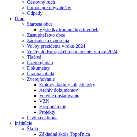
Cestovný ruch
Pomoc pre obyvateľov
Odpady
Úrad
Starosta obce
Výsledky komunálnych volieb
Zastupiteľstvo obce
Zápisnice a uznesenia
Voľby prezidenta v roku 2024
Voľby do Európskeho parlamentu v roku 2024
Tlačivá
Územný plán
Dokumenty
Úradná tabula
Zverejňovanie
Zmluvy, faktúry, objednávky
Archív dokumentov
Verejné obstarávanie
VZN
Hospodárenie
Projekty
Civilná ochrana
Inštitúcie
Škola
Základná škola Topoľnica