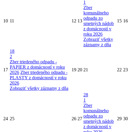
1
Zber
komunálneho
odpadu zo
10
11
12
13
15
16
smetných nádob
z domácností v
roku 2026
Zobraziť všetky
záznamy z dňa
18
2
Zber triedeného odpadu -
PAPIER z domácností v roku
17
19
20
21
22
23
2026
Zber triedeného odpadu -
PLASTY z domácností v roku
2026
Zobraziť všetky záznamy z dňa
28
1
Zber
komunálneho
odpadu zo
24
25
26
27
29
30
smetných nádob
z domácností v
roku 2026