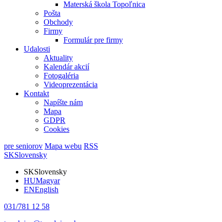
Materská škola Topoľnica
Pošta
Obchody
Firmy
Formulár pre firmy
Udalosti
Aktuality
Kalendár akcií
Fotogaléria
Videoprezentácia
Kontakt
Napíšte nám
Mapa
GDPR
Cookies
pre seniorov
Mapa webu
RSS
SK
Slovensky
SK
Slovensky
HU
Magyar
EN
English
031/781 12 58