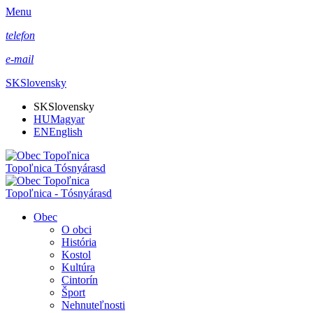
Menu
telefon
e-mail
SK
Slovensky
SK
Slovensky
HU
Magyar
EN
English
Topoľnica Tósnyárasd
Topoľnica - Tósnyárasd
Obec
O obci
História
Kostol
Kultúra
Cintorín
Šport
Nehnuteľnosti