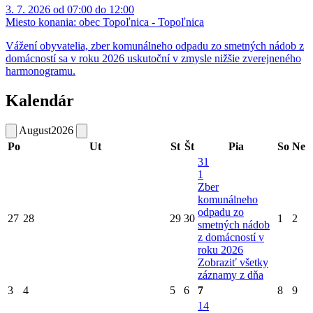
3. 7. 2026 od 07:00 do 12:00
Miesto konania:
obec Topoľnica - Topoľnica
Vážení obyvatelia, zber komunálneho odpadu zo smetných nádob z
domácností sa v roku 2026 uskutoční v zmysle nižšie zverejneného
harmonogramu.
Kalendár
August
2026
Po
Ut
St
Št
Pia
So
Ne
31
1
Zber
komunálneho
odpadu zo
27
28
29
30
1
2
smetných nádob
z domácností v
roku 2026
Zobraziť všetky
záznamy z dňa
3
4
5
6
7
8
9
14