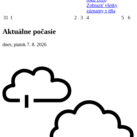
Zobraziť všetky
záznamy z dňa
31
1
2
3
4
5
6
Aktuálne počasie
dnes, piatok 7. 8. 2026