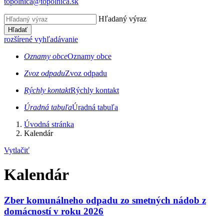
topolnica@topolnica.sk
Hľadaný výraz
Hľadať
rozšírené vyhľadávanie
Oznamy obce
Oznamy obce
Zvoz odpadu
Zvoz odpadu
Rýchly kontakt
Rýchly kontakt
Úradná tabuľa
Úradná tabuľa
Úvodná stránka
Kalendár
Vytlačiť
Kalendár
Zber komunálneho odpadu zo smetných nádob z
domácností v roku 2026