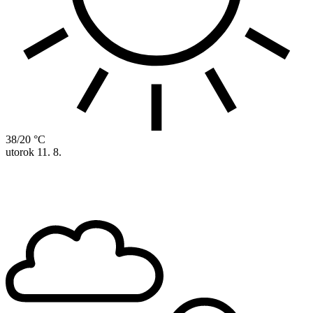
38/20 °C
utorok
11. 8.