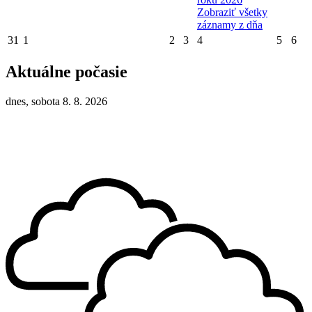
Zobraziť všetky
záznamy z dňa
31
1
2
3
4
5
6
Aktuálne počasie
dnes, sobota 8. 8. 2026