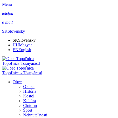
Menu
telefon
e-mail
SK
Slovensky
SK
Slovensky
HU
Magyar
EN
English
Topoľnica Tósnyárasd
Topoľnica - Tósnyárasd
Obec
O obci
História
Kostol
Kultúra
Cintorín
Šport
Nehnuteľnosti