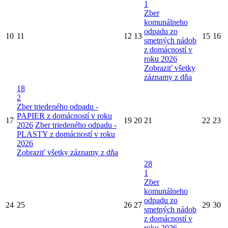
1
Zber
komunálneho
odpadu zo
10
11
12
13
15
16
smetných nádob
z domácností v
roku 2026
Zobraziť všetky
záznamy z dňa
18
2
Zber triedeného odpadu -
PAPIER z domácností v roku
17
19
20
21
22
23
2026
Zber triedeného odpadu -
PLASTY z domácností v roku
2026
Zobraziť všetky záznamy z dňa
28
1
Zber
komunálneho
odpadu zo
24
25
26
27
29
30
smetných nádob
z domácností v
roku 2026