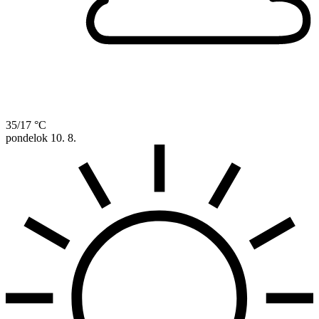
35/17 °C
pondelok
10. 8.