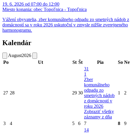
19. 6. 2026 od 07:00 do 12:00
Miesto konania:
obec Topoľnica - Topoľnica
Vážení obyvatelia, zber komunálneho odpadu zo smetných nádob z
domácností sa v roku 2026 uskutoční v zmysle nižšie zverejneného
harmonogramu.
Kalendár
August
2026
Po
Ut
St
Št
Pia
So
Ne
31
1
Zber
komunálneho
odpadu zo
27
28
29
30
1
2
smetných nádob
z domácností v
roku 2026
Zobraziť všetky
záznamy z dňa
3
4
5
6
7
8
9
14