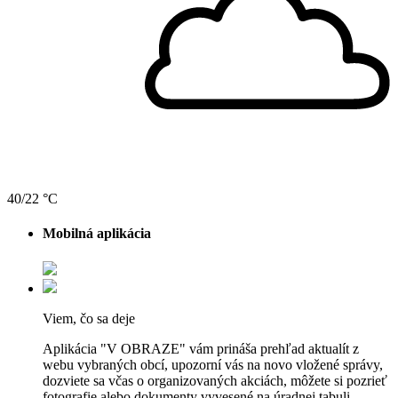
40/22 °C
Mobilná aplikácia
Viem, čo sa deje
Aplikácia "V OBRAZE" vám prináša prehľad aktualít z
webu vybraných obcí, upozorní vás na novo vložené správy,
dozviete sa včas o organizovaných akciách, môžete si pozrieť
fotografie alebo dokumenty vyvesené na úradnej tabuli