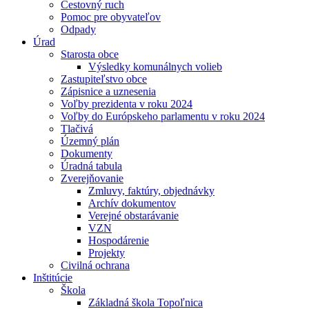
Cestovný ruch
Pomoc pre obyvateľov
Odpady
Úrad
Starosta obce
Výsledky komunálnych volieb
Zastupiteľstvo obce
Zápisnice a uznesenia
Voľby prezidenta v roku 2024
Voľby do Európskeho parlamentu v roku 2024
Tlačivá
Územný plán
Dokumenty
Úradná tabula
Zverejňovanie
Zmluvy, faktúry, objednávky
Archív dokumentov
Verejné obstarávanie
VZN
Hospodárenie
Projekty
Civilná ochrana
Inštitúcie
Škola
Základná škola Topoľnica