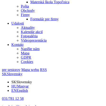
Materská škola Topoľnica
Pošta
Obchody
Firmy
Formulár pre firmy
Udalosti
Aktuality
Kalendár akcií
Fotogaléria
Videoprezentácia
Kontakt
Napíšte nám
Mapa
GDPR
Cookies
pre seniorov
Mapa webu
RSS
SK
Slovensky
SK
Slovensky
HU
Magyar
EN
English
031/781 12 58